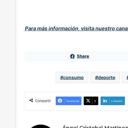
Para más información, visita nuestro can
Share
consumo
deporte
Compartir
Facebook
X
LinkedIn
Ángel Cristobal Martínez