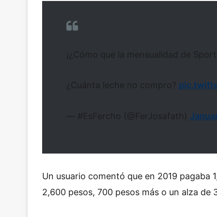
¡¿Cómo que la mensualidad de Sports
¿Cuánta leche no compro?
pic.twit
— #EsFercho (@FerJosafath)
Januar
Un usuario comentó que en 2019 pagaba 1,
2,600 pesos, 700 pesos más o un alza de 