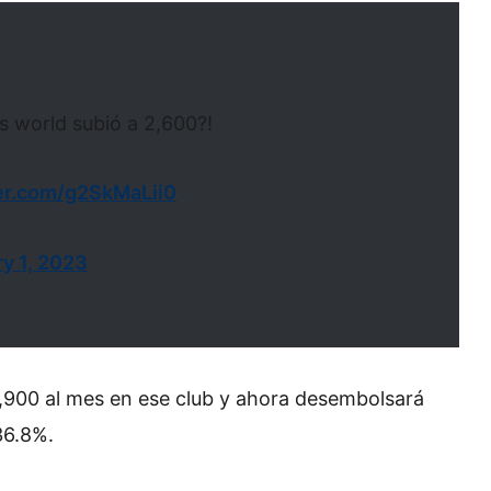
 world subió a 2,600?!
ter.com/g2SkMaLii0
y 1, 2023
900 al mes en ese club y ahora desembolsará
36.8%.