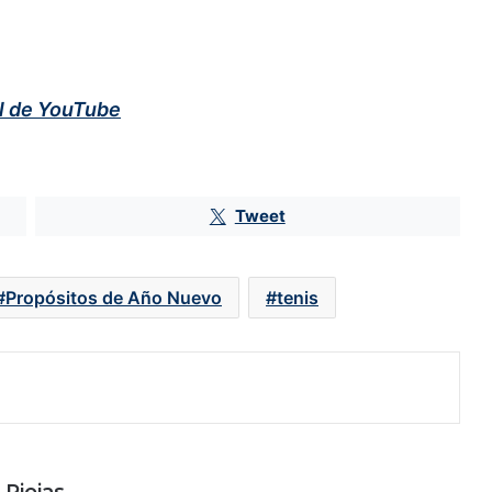
al de YouTube
Fintech inician como bancos con
pérdidas de más de 4,000 mdp
Tweet
Greg Abel, CEO de Berkshire,
apuesta por el sector inmobiliario
tras el retiro de Warren Buffett
Propósitos de Año Nuevo
tenis
BlackRock gana peso en Televisa:
eleva su participación a 5.2% y se
vuelve el sexto mayor inversionista
Pelea por The Dolphin Company
llega a la SCJN en medio de su
reestructura en EU
 Riojas