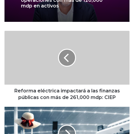
operaciones con más de 120,000
mdp en activos
R
e
f
o
r
m
a
e
l
é
Reforma eléctrica impactará a las finanzas
c
públicas con más de 261,000 mdp: CIEP
t
r
T
i
u
c
r
a
i