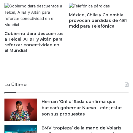
ú
c
b
o
México, Chile y Colombia
l
s
provocan pérdidas de 481
i
u
mdd para Telefónica
c
b
Gobierno dará descuentos
a
e
a Telcel, AT&T y Altán para
s
1
reforzar conectividad en
c
1
el Mundial
o
0
n
.
m
7
á
%
s
a
Lo Último
d
n
e
u
2
a
Hernán ‘Grillo’ Sada confirma que
6
l
buscará gobernar Nuevo León; estas
1
e
son sus propuestas
,
n
0
s
BMV ‘tropieza’ de la mano de Volaris;
0
e