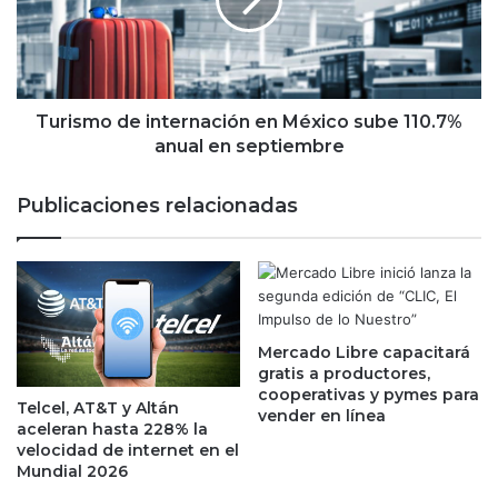
i
s
m
m
p
o
a
d
c
e
t
i
Turismo de internación en México sube 110.7%
a
n
anual en septiembre
r
t
á
e
Publicaciones relacionadas
a
r
l
n
a
a
s
c
f
i
i
ó
n
Mercado Libre capacitará
n
gratis a productores,
a
e
cooperativas y pymes para
n
n
Telcel, AT&T y Altán
vender en línea
z
M
aceleran hasta 228% la
a
é
velocidad de internet en el
s
x
Mundial 2026
p
i