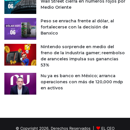
Wall Street cierra en números rojos por
0
p
Medio Oriente
m
t
d
i
p
Peso se enracha frente al dólar, al
e
:
fortalecerse con la decisión de
m
C
Banxico
b
I
r
E
e
Nintendo sorprende en medio del
P
freno de la industria gamer; reembolso
de aranceles impulsa sus ganancias
53%
Nu ya es banco en México; arranca
operaciones con más de 120,000 mdp
en activos
© Copyright 2026, Derechos Reservados |
EL CEO