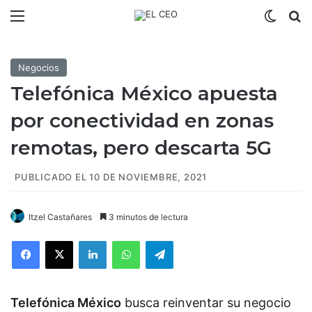
Menú
Switch
B
Negocios
Telefónica México apuesta
por conectividad en zonas
remotas, pero descarta 5G
PUBLICADO EL 10 DE NOVIEMBRE, 2021
Itzel Castañares
3 minutos de lectura
Facebook
X
LinkedIn
WhatsApp
Telegram
Telefónica México
busca reinventar su negocio