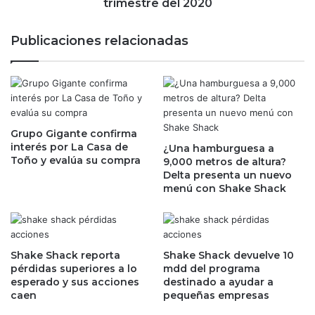
g
trimestre del 2020
r
a
a
1
Publicaciones relacionadas
C
3
O
9
V
,
I
3
D
0
-
0
1
Grupo Gigante confirma
v
interés por La Casa de
9
¿Una hamburguesa a
e
Toño y evalúa su compra
9,000 metros de altura?
l
h
Delta presenta un nuevo
l
í
menú con Shake Shack
e
c
g
u
a
l
r
o
á
s
Shake Shack reporta
Shake Shack devuelve 10
a
e
pérdidas superiores a lo
mdd del programa
E
esperado y sus acciones
destinado a ayudar a
n
caen
pequeñas empresas
u
t
r
e