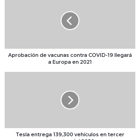
p
r
o
b
a
c
i
ó
n
Aprobación de vacunas contra COVID-19 llegará
d
a Europa en 2021
e
v
T
a
e
c
s
u
l
n
a
a
e
s
n
c
t
o
r
n
e
Tesla entrega 139,300 vehículos en tercer
t