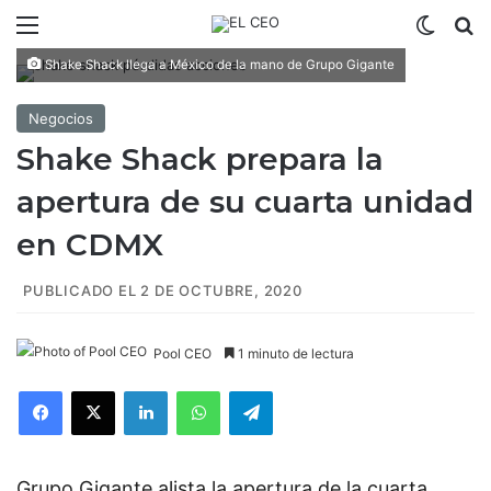
Menú
Switch
B
Shake Shack llega a México de la mano de Grupo Gigante
Negocios
Shake Shack prepara la
apertura de su cuarta unidad
en CDMX
PUBLICADO EL 2 DE OCTUBRE, 2020
Pool CEO
1 minuto de lectura
Facebook
X
LinkedIn
WhatsApp
Telegram
Grupo Gigante alista la apertura de la cuarta