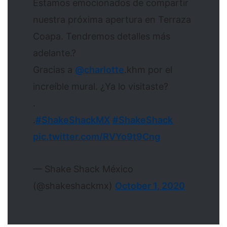
Estamos emocionados de compartir
nuestra próxima apertura en Terraza
Coapa. Tendremos detalles más
adelante.?
Gracias a
@charlotte
.khm por el
increíble mural. ¿Ya lo visitaste?
.
.
#ShakeShackMX
#ShakeShack
pic.twitter.com/RVYo9t9Cng
— Shake Shack México
(@shakeshackmx)
October 1, 2020