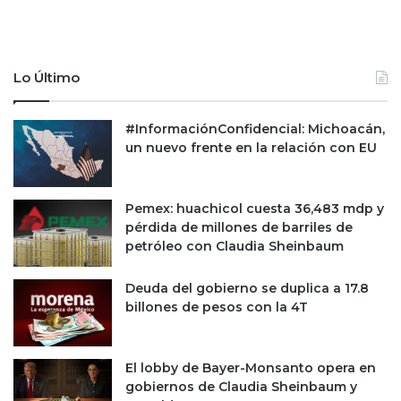
o
r
p
c
a
e
e
r
Lo Último
n
t
2
r
0
i
#InformaciónConfidencial: Michoacán,
2
m
un nuevo frente en la relación con EU
1
e
s
t
Pemex: huachicol cuesta 36,483 mdp y
r
pérdida de millones de barriles de
e
petróleo con Claudia Sheinbaum
d
e
Deuda del gobierno se duplica a 17.8
l
billones de pesos con la 4T
2
0
2
El lobby de Bayer-Monsanto opera en
0
gobiernos de Claudia Sheinbaum y