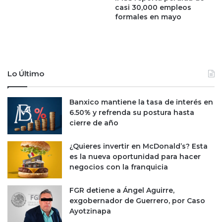
casi 30,000 empleos
e
e
formales en mayo
t
l
l
b
o
i
g
e
r
n
a
e
Lo Último
n
s
m
t
Banxico mantiene la tasa de interés en
á
a
6.50% y refrenda su postura hasta
x
r
cierre de año
i
:
m
C
o
o
¿Quieres invertir en McDonald’s? Esta
s
n
es la nueva oportunidad para hacer
h
c
negocios con la franquicia
i
a
s
m
FGR detiene a Ángel Aguirre,
t
i
exgobernador de Guerrero, por Caso
ó
n
Ayotzinapa
r