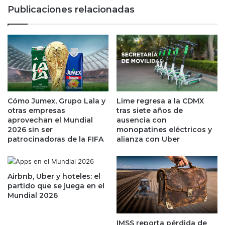
s
a
Publicaciones relacionadas
t
r
r
i
e
o
s
m
í
í
n
n
d
i
i
m
c
o
Cómo Jumex, Grupo Lala y
Lime regresa a la CDMX
e
,
otras empresas
tras siete años de
s
u
aprovechan el Mundial
ausencia con
d
n
2026 sin ser
monopatines eléctricos y
e
patrocinadoras de la FIFA
alianza con Uber
p
W
a
a
s
l
o
Airbnb, Uber y hoteles: el
l
h
partido que se juega en el
S
a
Mundial 2026
t
c
r
i
IMSS reporta pérdida de
e
a