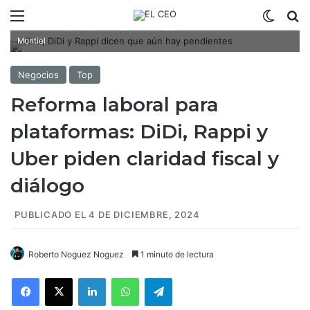
Menú
Switch
B
Uber, DiDi y Rappi dicen que aún hay pendientes Fotoarte: Natalia
Montiel
Negocios
Top
Reforma laboral para
plataformas: DiDi, Rappi y
Uber piden claridad fiscal y
diálogo
PUBLICADO EL 4 DE DICIEMBRE, 2024
Roberto Noguez Noguez
1 minuto de lectura
Facebook
X
LinkedIn
WhatsApp
Telegram