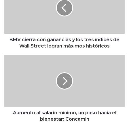
c
i
e
r
r
a
c
BMV cierra con ganancias y los tres índices de
o
Wall Street logran máximos históricos
n
g
A
a
u
n
m
a
e
n
n
c
t
i
o
a
a
s
l
y
s
Aumento al salario mínimo, un paso hacia el
l
a
bienestar: Concamin
o
l