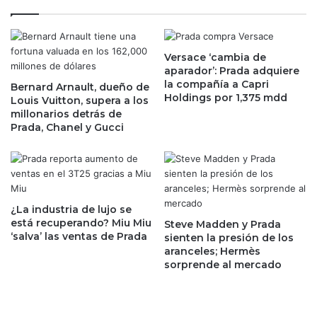
p
r
a
a
r
c
e
Versace ‘cambia de
o
aparador’: Prada adquiere
j
n
la compañía a Capri
o
Bernard Arnault, dueño de
g
Holdings por 1,375 mdd
Louis Vuitton, supera a los
a
a
millonarios detrás de
e
n
Prada, Chanel y Gucci
m
a
p
n
r
c
e
i
s
a
a
s
¿La industria de lujo se
s
y
está recuperando? Miu Miu
Steve Madden y Prada
e
‘salva’ las ventas de Prada
S
sienten la presión de los
x
aranceles; Hermès
&
sorprende al mercado
t
P
r
l
a
o
n
g