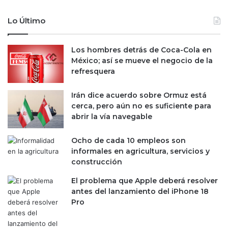
j
r
e
a
Lo Último
r
s
a
u
s
m
Los hombres detrás de Coca-Cola en
,
a
México; así se mueve el negocio de la
p
y
refresquera
e
o
r
r
Irán dice acuerdo sobre Ormuz está
o
a
cerca, pero aún no es suficiente para
n
v
abrir la vía navegable
o
a
c
n
Ocho de cada 10 empleos son
o
c
informales en agricultura, servicios y
n
e
construcción
v
s
e
e
El problema que Apple deberá resolver
n
m
antes del lanzamiento del iPhone 18
c
a
Pro
e
n
a