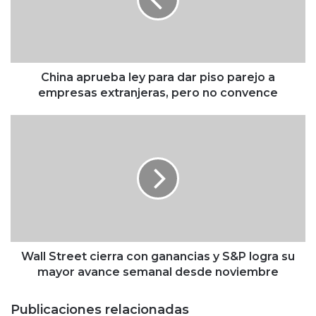
a
a
p
r
u
e
China aprueba ley para dar piso parejo a
b
empresas extranjeras, pero no convence
a
l
W
e
a
y
l
p
l
a
S
r
t
a
r
d
e
a
e
r
t
Wall Street cierra con ganancias y S&P logra su
p
c
mayor avance semanal desde noviembre
i
i
s
e
Publicaciones relacionadas
o
r