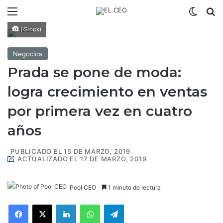
Menú
Switch
B
(iStock)
Negocios
Prada se pone de moda:
logra crecimiento en ventas
por primera vez en cuatro
años
PUBLICADO EL 15 DE MARZO, 2019
ACTUALIZADO EL 17 DE MARZO, 2019
Pool CEO
1 minuto de lectura
Facebook
X
LinkedIn
WhatsApp
Telegram