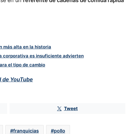
irse en un
referente de cadenas de comida rápida
ón más alta en la historia
Nintendo sorprende en medio del
 corporativa es insuficiente advierten
freno de la industria gamer;
ra el tipo de cambio
reembolso de aranceles impulsa
sus ganancias 53%
al de YouTube
Nu ya es banco en México; arranca
operaciones con más de 120,000
mdp en activos
Tweet
Jornada laboral de 40 horas: las
empresas no está preparadas y se
acrecienta el riesgo de la rotación
franquicias
pollo