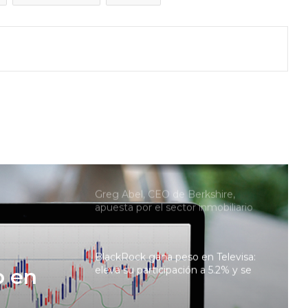
Warner Bros. decepciona con sus
resultados por débil cartelera; fusión
con Paramount sigue en espera
Diageo resiente menor consumo
de tequila en EU; Don Julio y
Casamigos caen 21%
Greg Abel, CEO de Berkshire,
apuesta por el sector inmobiliario
tras el retiro de Warren Buffett
BlackRock gana peso en Televisa:
eleva su participación a 5.2% y se
vuelve el sexto mayor inversionista
Pelea por The Dolphin Company
llega a la SCJN en medio de su
in
reestructura en EU
SCJN en