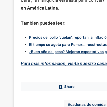
bara”, la franquicia está lista para convert
en América Latina.
También puedes leer:
Precios del pollo ‘vuelan’: reportan la inflaci
El tiempo se agota para Pemex… reestructura
¿Buen año del peso? Mejoran expectativas pa
Para más información, visita nuestro can
Share
cadenas de comida