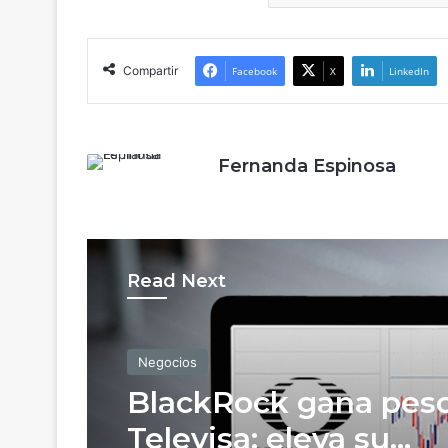
Compartir
Facebook
X
LinkedIn
Fernanda Espinosa
Read Next
Negocios
Pelea por The Dolph
Negocios
Company llega a la 