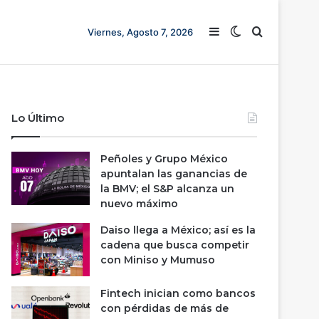
Barra lateral
Switch skin
Buscar
Viernes, Agosto 7, 2026
Lo Último
Peñoles y Grupo México
apuntalan las ganancias de
la BMV; el S&P alcanza un
nuevo máximo
Daiso llega a México; así es la
cadena que busca competir
con Miniso y Mumuso
Fintech inician como bancos
con pérdidas de más de