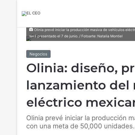
Olinia prevé iniciar la producción masiva de vehículos eléct
será presentado el 7 de junio. / Fotoarte: Natalia Montiel
Negocios
Olinia: diseño, 
lanzamiento del
eléctrico mexica
Olinia prevé iniciar la producción 
con una meta de 50,000 unidades. 