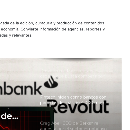
reembolso de aranceles impulsa
sus ganancias 53%
Nu ya es banco en México; arranca
ada de la edición, curaduría y producción de contenidos
operaciones con más de 120,000
mdp en activos
y economía. Convierte información de agencias, reportes y
adas y relevantes.
Jornada laboral de 40 horas: las
empresas no está preparadas y se
acrecienta el riesgo de la rotación
Daiso llega a México; así es la
cadena que busca competir con
Miniso y Mumuso
Fintech inician como bancos con
pérdidas de más de 4,000 mdp
 de
Greg Abel, CEO de Berkshire,
apuesta por el sector inmobiliario