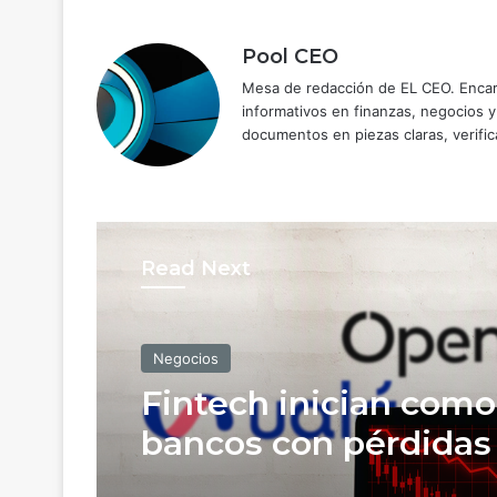
Pool CEO
Mesa de redacción de EL CEO. Encarg
informativos en finanzas, negocios 
documentos en piezas claras, verific
Read Next
Negocios
Fintech inician como
bancos con pérdidas
más de 4,000 mdp