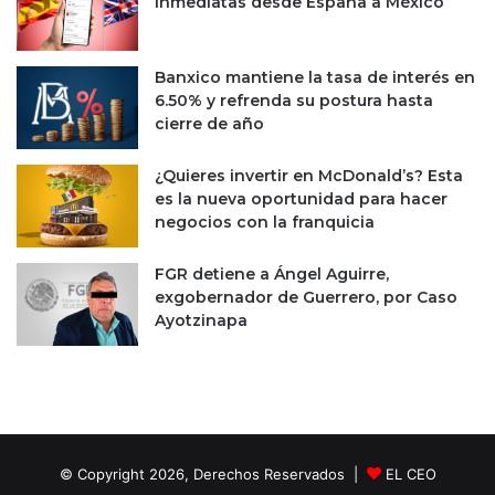
s
inmediatas desde España a México
i
l
n
a
a
d
l
Banxico mantiene la tasa de interés en
e
d
6.50% y refrenda su postura hasta
c
o
cierre de año
i
'
s
d
¿Quieres invertir en McDonald’s? Esta
i
e
es la nueva oportunidad para hacer
ó
2
negocios con la franquicia
n
1
d
0
FGR detiene a Ángel Aguirre,
e
m
exgobernador de Guerrero, por Caso
l
d
Ayotzinapa
a
d
F
e
e
n
d
s
u
u
t
© Copyright 2026, Derechos Reservados |
EL CEO
i