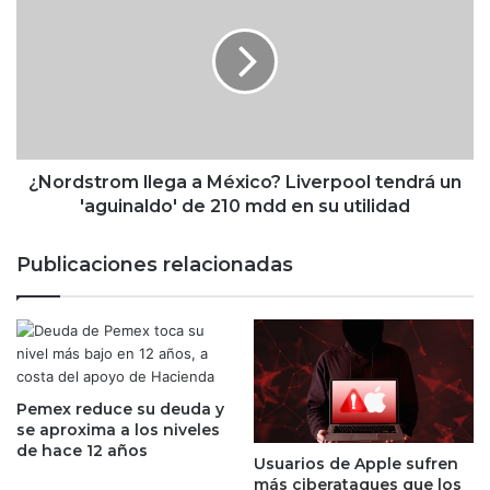
a
o
y
r
W
d
a
s
l
t
l
r
S
o
t
m
¿Nordstrom llega a México? Liverpool tendrá un
r
l
'aguinaldo' de 210 mdd en su utilidad
e
l
e
e
Publicaciones relacionadas
t
g
n
a
o
a
l
M
o
é
g
x
r
Pemex reduce su deuda y
i
se aproxima a los niveles
a
c
de hace 12 años
m
o
Usuarios de Apple sufren
a
?
más ciberataques que los