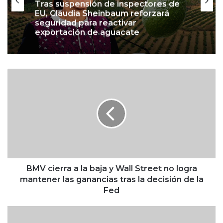
Tras suspensión de inspectores de
EU, Claudia Sheinbaum reforzará
seguridad para reactivar
exportación de aguacate
B
M
V
c
i
e
r
r
a
a
BMV cierra a la baja y Wall Street no logra
l
mantener las ganancias tras la decisión de la
a
Fed
b
a
¿
j
N