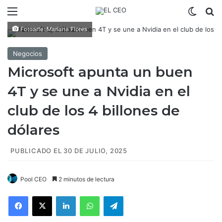
Menú
Switch
B
Fotoarte: Mariana Flores
Negocios
Microsoft apunta un buen
4T y se une a Nvidia en el
club de los 4 billones de
dólares
PUBLICADO EL 30 DE JULIO, 2025
Pool CEO
2 minutos de lectura
Facebook
X
LinkedIn
WhatsApp
Telegram