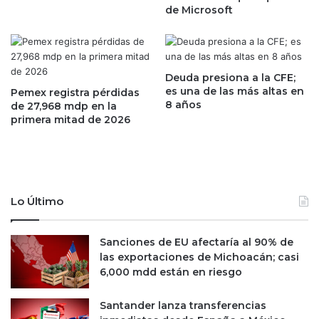
n
L
de Microsoft
t
i
e
v
n
e
e
r
Deuda presiona a la CFE;
r
p
es una de las más altas en
Pemex registra pérdidas
l
o
8 años
de 27,968 mdp en la
a
o
primera mitad de 2026
s
l
g
t
a
e
n
n
a
d
n
Lo Último
r
c
á
i
u
Sanciones de EU afectaría al 90% de
a
n
las exportaciones de Michoacán; casi
s
'
6,000 mdd están en riesgo
t
a
r
g
a
Santander lanza transferencias
u