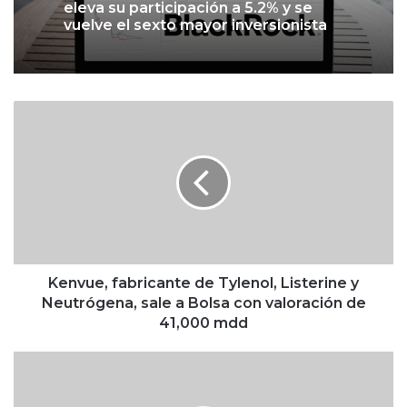
eleva su participación a 5.2% y se
vuelve el sexto mayor inversionista
K
e
n
v
u
e
,
f
a
b
Kenvue, fabricante de Tylenol, Listerine y
r
Neutrógena, sale a Bolsa con valoración de
i
41,000 mdd
c
a
M
n
a
t
r