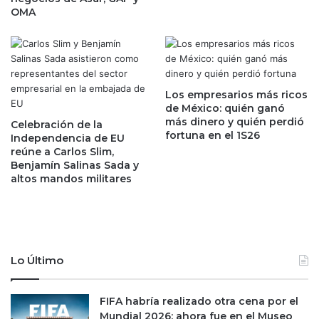
N
d
OMA
e
e
u
b
t
o
r
n
ó
o
g
s
Los empresarios más ricos
e
de México: quién ganó
e
n
más dinero y quién perdió
s
Celebración de la
fortuna en el 1S26
a
Independencia de EU
t
,
reúne a Carlos Slim,
e
Benjamín Salinas Sada y
s
a
altos mandos militares
a
ñ
l
o
e
,
a
i
B
n
o
f
Lo Último
l
o
s
r
a
FIFA habría realizado otra cena por el
m
c
Mundial 2026; ahora fue en el Museo
ó