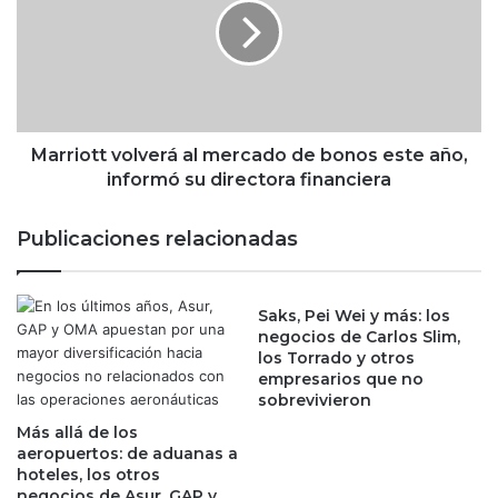
e
r
d
i
e
o
T
t
y
t
l
v
e
o
Marriott volverá al mercado de bonos este año,
n
l
informó su directora financiera
o
v
l
e
Publicaciones relacionadas
,
r
L
á
i
a
s
Saks, Pei Wei y más: los
l
negocios de Carlos Slim,
t
m
los Torrado y otros
e
e
empresarios que no
r
r
sobrevivieron
i
c
n
Más allá de los
a
aeropuertos: de aduanas a
e
d
hoteles, los otros
y
o
negocios de Asur, GAP y