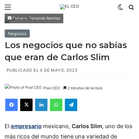
Menú
Switch
B
Fotoarte: Fernando Ramírez
Negocios
Los negocios que no sabías
que eran de Carlos Slim
PUBLICADO EL 4 DE MAYO, 2023
Pool CEO
2 minutos de lectura
Facebook
X
LinkedIn
WhatsApp
Telegram
El
empresario
mexicano,
Carlos Slim
, uno de los
más ricos del mundo tiene una variedad de