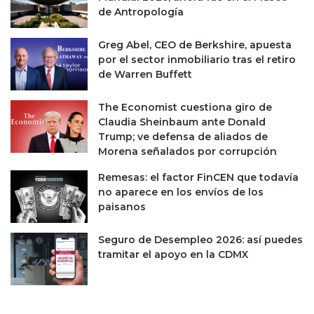
o
de Antropología
s
n
u
v
d
Greg Abel, CEO de Berkshire, apuesta
a
i
por el sector inmobiliario tras el retiro
l
r
de Warren Buffett
o
e
r
c
The Economist cuestiona giro de
a
t
Claudia Sheinbaum ante Donald
c
o
Trump; ve defensa de aliados de
i
r
Morena señalados por corrupción
ó
a
n
f
Remesas: el factor FinCEN que todavía
d
i
no aparece en los envíos de los
e
n
paisanos
4
a
1
n
Seguro de Desempleo 2026: así puedes
,
c
tramitar el apoyo en la CDMX
0
i
0
e
0
r
m
a