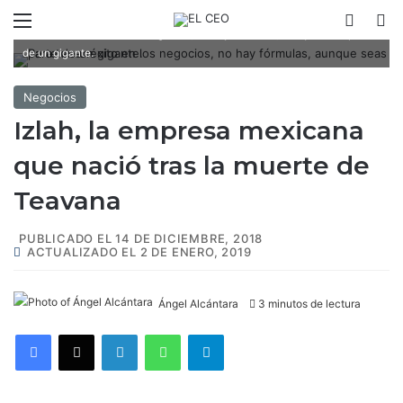
Menú
Switch
B
Para tener éxito en los negocios, no hay fórmulas, aunque seas parte
de un gigante.
Negocios
Izlah, la empresa mexicana
que nació tras la muerte de
Teavana
PUBLICADO EL 14 DE DICIEMBRE, 2018
ACTUALIZADO EL 2 DE ENERO, 2019
Ángel Alcántara
3 minutos de lectura
Facebook
X
LinkedIn
WhatsApp
Telegram