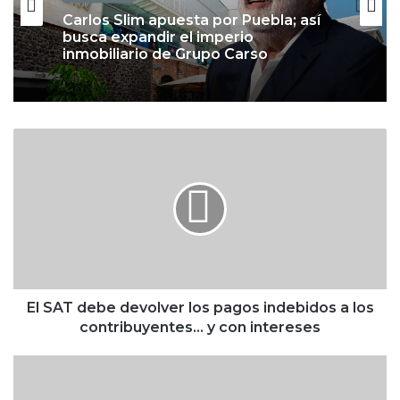
Negocios
Carlos Slim apuesta por Puebla; así
busca expandir el imperio
inmobiliario de Grupo Carso
No solo son tiendas
departamentales: así está integrada
E
la red de El Palacio de Hierro en
l
2026
S
A
T
d
e
b
e
d
El SAT debe devolver los pagos indebidos a los
e
contribuyentes... y con intereses
v
o
E
l
s