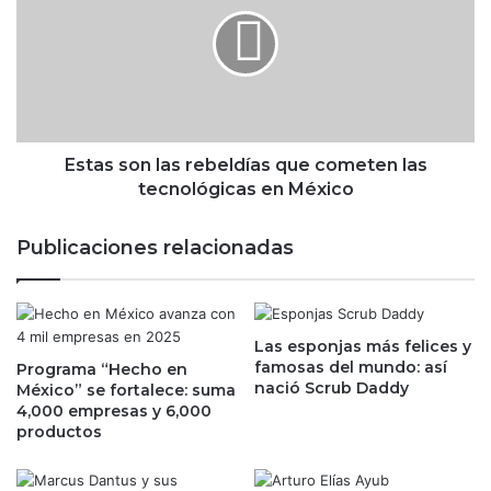
v
t
e
a
r
s
l
s
o
o
s
n
p
l
a
a
Estas son las rebeldías que cometen las
g
s
tecnológicas en México
o
r
s
e
Publicaciones relacionadas
i
b
n
e
d
l
e
d
b
Las esponjas más felices y
í
famosas del mundo: así
i
Programa “Hecho en
a
nació Scrub Daddy
México” se fortalece: suma
d
s
4,000 empresas y 6,000
o
q
productos
s
u
a
e
l
c