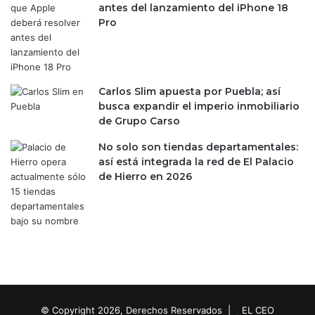
o
e
antes del lanzamiento del iPhone 18
n
n
Pro
i
M
n
é
t
x
e
i
Carlos Slim apuesta por Puebla; así
r
c
busca expandir el imperio inmobiliario
e
o
de Grupo Carso
s
e
No solo son tiendas departamentales:
s
así está integrada la red de El Palacio
de Hierro en 2026
© Copyright 2026, Derechos Reservados |
EL CEO