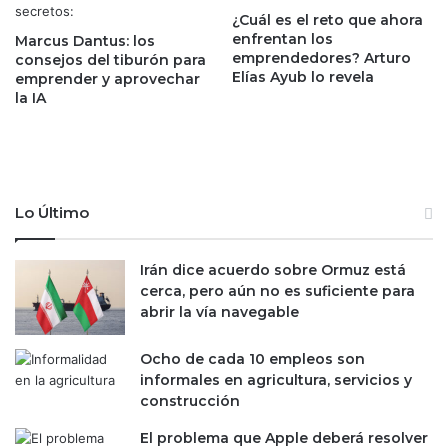
o
o
¿Cuál es el reto que ahora
s
m
enfrentan los
Marcus Dantus: los
c
emprendedores? Arturo
e
consejos del tiburón para
Elías Ayub lo revela
o
emprender y aprovechar
t
la IA
n
e
t
n
r
l
i
a
b
s
u
t
Lo Último
y
e
e
c
n
n
Irán dice acuerdo sobre Ormuz está
t
o
cerca, pero aún no es suficiente para
e
l
abrir la vía navegable
s
ó
.
g
Ocho de cada 10 empleos son
.
i
informales en agricultura, servicios y
.
c
construcción
y
a
c
s
El problema que Apple deberá resolver