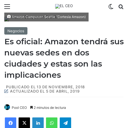
Menú
Switch
B
Amazon Campus en Seattle (Cortesía Amazon)
Negocios
Es oficial: Amazon tendrá sus
nuevas sedes en dos
ciudades y estas son las
implicaciones
PUBLICADO EL 13 DE NOVIEMBRE, 2018
ACTUALIZADO EL 5 DE ABRIL, 2019
Pool CEO
2 minutos de lectura
Facebook
X
LinkedIn
WhatsApp
Telegram