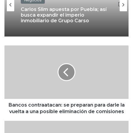
Carlos Slim apuesta por Puebla; así
busca expandir el imperio
inmobiliario de Grupo Carso
B
a
n
c
o
s
c
o
n
t
Bancos contraatacan: se preparan para darle la
r
vuelta a una posible eliminación de comisiones
a
a
C
t
a