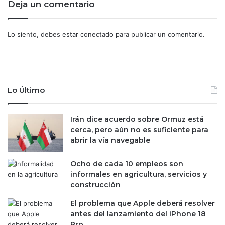
r
i
Deja un comentario
l
o
e
m
l
á
Lo siento, debes estar
conectado
para publicar un comentario.
a
s
v
l
u
e
e
t
l
a
Lo Último
t
l
a
e
a
n
Irán dice acuerdo sobre Ormuz está
u
s
cerca, pero aún no es suficiente para
n
u
abrir la vía navegable
a
h
p
i
Ocho de cada 10 empleos son
o
s
informales en agricultura, servicios y
s
t
construcción
i
o
b
r
El problema que Apple deberá resolver
l
i
antes del lanzamiento del iPhone 18
e
a
Pro