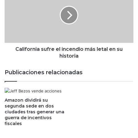
a
l
c
i
a
f
n
o
:
r
s
n
e
i
p
a
California sufre el incendio más letal en su
r
s
historia
e
u
p
f
Publicaciones relacionadas
a
r
r
e
a
e
n
l
p
Amazon dividirá su
i
segunda sede en dos
a
n
ciudades tras generar una
r
c
guerra de incentivos
a
e
fiscales
d
n
a
d