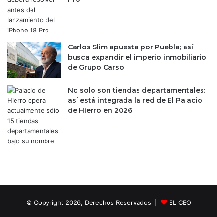
e
l
i
m
Carlos Slim apuesta por Puebla; así
i
busca expandir el imperio inmobiliario
n
de Grupo Carso
a
c
i
No solo son tiendas departamentales:
ó
así está integrada la red de El Palacio
n
de Hierro en 2026
d
e
c
o
m
i
s
i
o
© Copyright 2026, Derechos Reservados |
EL CEO
n