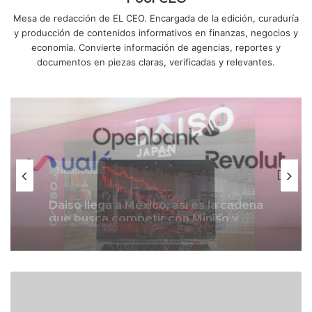
Mesa de redacción de EL CEO. Encargada de la edición, curaduría
y producción de contenidos informativos en finanzas, negocios y
economía. Convierte información de agencias, reportes y
documentos en piezas claras, verificadas y relevantes.
Negocios
Negocios
Fintech inician como bancos con
pérdidas de más de 4,000 mdp
S
Daiso llega a México; así es la cadena
A
que busca competir con Miniso y
T
Mumuso