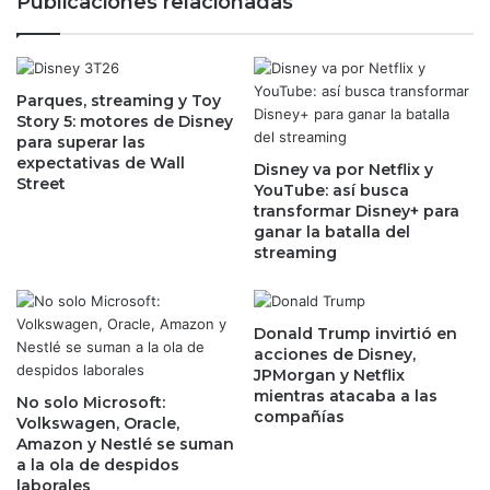
Publicaciones relacionadas
n
i
T
c
r
a
i
n
Parques, streaming y Toy
b
o
Story 5: motores de Disney
u
s
para superar las
t
:
expectativas de Wall
Disney va por Netflix y
a
V
Street
YouTube: así busca
r
a
transformar Disney+ para
i
n
ganar la batalla del
o
o
streaming
?
c
h
o
e
Donald Trump invirtió en
acciones de Disney,
m
JPMorgan y Netflix
p
mientras atacaba a las
r
No solo Microsoft:
compañías
Volkswagen, Oracle,
e
Amazon y Nestlé se suman
s
a la ola de despidos
a
laborales