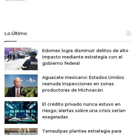
s
q
u
e
y
a
Lo Último
s
u
Edomex logra disminuir delitos de alto
p
impacto mediante estrategia con el
e
gobierno federal
r
a
r
Aguacate mexicano: Estados Unidos
o
reanuda inspecciones en zonas
n
productoras de Michoacán
1
,
El crédito privado nunca estuvo en
0
riesgo; alertas sobre una crisis serían
0
exageradas
0
m
Tamaulipas plantea estrategia para
d