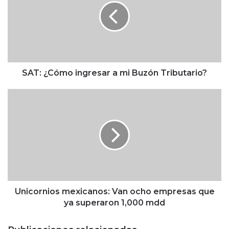
:
¿
C
ó
m
o
i
SAT: ¿Cómo ingresar a mi Buzón Tributario?
n
g
U
r
n
e
i
s
c
a
o
r
r
a
n
m
i
i
o
B
s
Unicornios mexicanos: Van ocho empresas que
u
m
ya superaron 1,000 mdd
z
e
ó
x