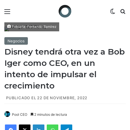
Menú
Switch
B
Fotoarte: Fernando Ramírez
Negocios
Disney tendrá otra vez a Bob
Iger como CEO, en un
intento de impulsar el
crecimiento
PUBLICADO EL 22 DE NOVIEMBRE, 2022
Pool CEO
2 minutos de lectura
Facebook
X
LinkedIn
WhatsApp
Telegram