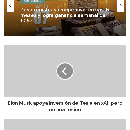
Mercados
Peso registra su mejor nivel en casi 6
meses y logra ganancia semanal de
1.05%
E
l
o
n
M
u
s
k
a
p
Elon Musk apoya inversión de Tesla en xAI, pero
o
no una fusión
y
a
C
i
l