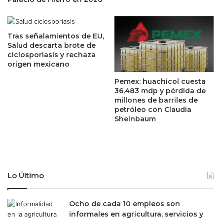
p
c
e
o
r
n
o
e
Tras señalamientos de EU,
n
l
Salud descarta brote de
o
ciclosporiasis y rechaza
C
origen mexicano
u
E
n
O
Pemex: huachicol cuesta
a
d
36,483 mdp y pérdida de
f
e
millones de barriles de
u
l
petróleo con Claudia
s
a
Sheinbaum
i
t
ó
e
n
c
n
o
Lo Último
l
ó
g
Ocho de cada 10 empleos son
i
informales en agricultura, servicios y
c