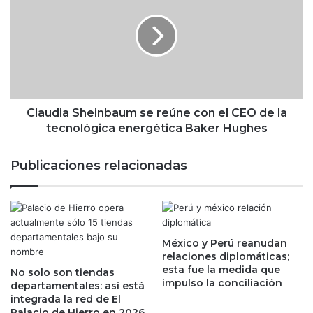
n
a
v
u
e
d
r
i
s
a
i
S
ó
h
n
e
Claudia Sheinbaum se reúne con el CEO de la
d
i
tecnológica energética Baker Hughes
e
n
T
b
Publicaciones relacionadas
e
a
s
u
l
m
a
s
e
e
n
México y Perú reanudan
r
relaciones diplomáticas;
x
e
esta fue la medida que
A
No solo son tiendas
ú
impulso la conciliación
departamentales: así está
I
n
integrada la red de El
,
e
Palacio de Hierro en 2026