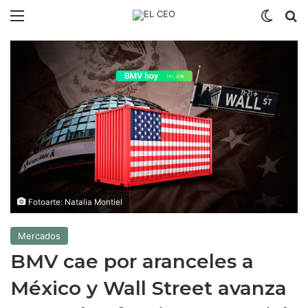
Menú
Switch
B
Fotoarte: Natalia Montiel
Mercados
BMV cae por aranceles a
México y Wall Street avanza