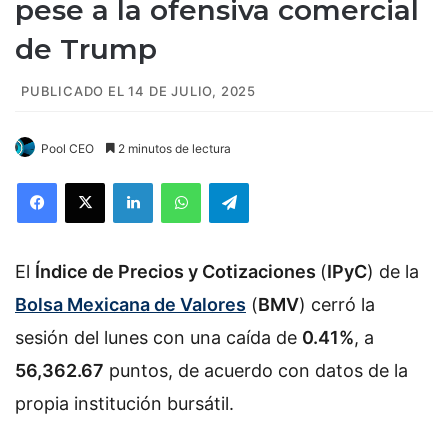
pese a la ofensiva comercial
de Trump
PUBLICADO EL 14 DE JULIO, 2025
Pool CEO
2 minutos de lectura
Facebook
X
LinkedIn
WhatsApp
Telegram
El
Índice de Precios y Cotizaciones
(
IPyC
) de la
Bolsa Mexicana de Valores
(
BMV
) cerró la
sesión del lunes con una caída de
0.41%
, a
56,362.67
puntos, de acuerdo con datos de la
propia institución bursátil.