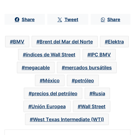
Share
Tweet
Share
BMV
Brent del Mar del Norte
Elektra
índices de Wall Street
IPC BMV
megacable
mercados bursátiles
México
petróleo
precios del petróleo
Rusia
Unión Europea
Wall Street
West Texas Intermediate (WTI)