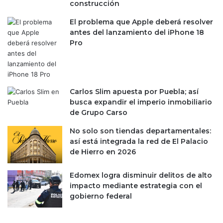
construcción
a
e
El problema que Apple deberá resolver
n
antes del lanzamiento del iPhone 18
e
Pro
r
g
é
t
Carlos Slim apuesta por Puebla; así
i
busca expandir el imperio inmobiliario
c
de Grupo Carso
a
B
No solo son tiendas departamentales:
a
así está integrada la red de El Palacio
k
de Hierro en 2026
e
r
Edomex logra disminuir delitos de alto
H
impacto mediante estrategia con el
u
gobierno federal
g
h
e