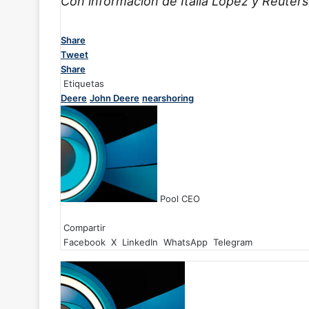
Con información de Italia López y Reuter
Share
Tweet
Share
Etiquetas
Deere
John Deere
nearshoring
Pool CEO
F
X
L
W
T
a
Compartir
i
h
e
c
Facebook
n
a
l
X
LinkedIn
WhatsApp
Telegram
e
k
t
e
b
e
s
g
o
d
A
r
o
I
p
a