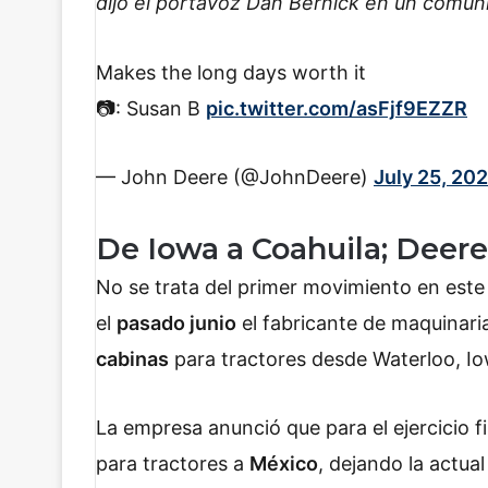
dijo el portavoz Dan Bernick en un comun
Makes the long days worth it
📷: Susan B
pic.twitter.com/asFjf9EZZR
— John Deere (@JohnDeere)
July 25, 20
De Iowa a Coahuila; Deer
No se trata del primer movimiento en este
el
pasado junio
el fabricante de maquinaria
cabinas
para tractores desde Waterloo, Io
La empresa anunció que para el ejercicio f
para tractores a
México
, dejando la actua