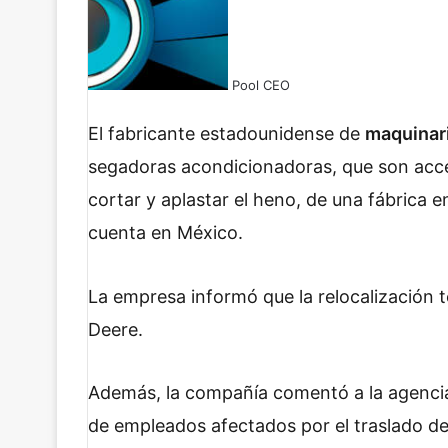
Pool CEO
F
X
L
W
T
a
i
h
e
El fabricante estadounidense de
maquinari
c
n
a
l
segadoras acondicionadoras, que son acce
e
k
t
e
b
e
s
g
cortar y aplastar el heno, de una fábrica 
o
d
A
r
cuenta en México.
o
I
p
a
k
n
p
m
La empresa informó que la relocalización t
Deere.
Además, la compañía comentó a la agenc
de empleados afectados por el traslado de