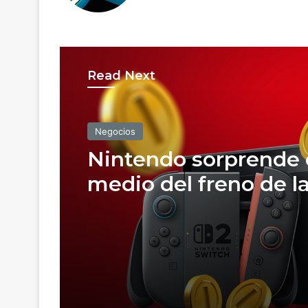
Read Next
Negocios
Nintendo sorprende
medio del freno de l
industria gamer;
reembolso de arance
impulsa sus gananci