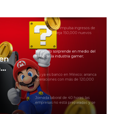
Fracking en México: comité
científico plantea evaluar
explotación en cuatro cuencas y
descarta Tampico-Misantla
Mundial 2026 impulsa ingresos de
Airbnb y le deja 150,000 nuevos
alojamientos
Nintendo sorprende en medio del
freno de la industria gamer;
 en
reembolso de aranceles impulsa
a
sus ganancias 53%
Nu ya es banco en México; arranca
operaciones con más de 120,000
les
mdp en activos
as 53%
Jornada laboral de 40 horas: las
empresas no está preparadas y se
acrecienta el riesgo de la rotación