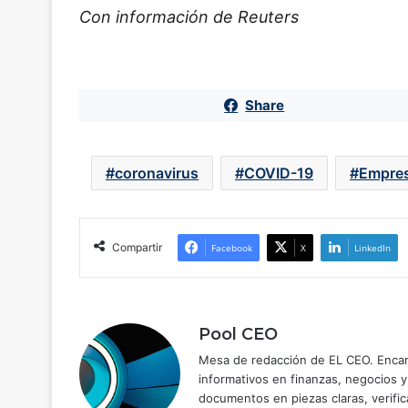
Con información de Reuters
Share
coronavirus
COVID-19
Empres
Compartir
Facebook
X
LinkedIn
Pool CEO
Mesa de redacción de EL CEO. Encarg
informativos en finanzas, negocios 
documentos en piezas claras, verific