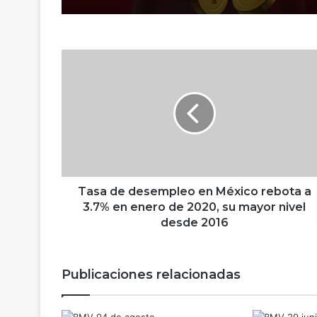
T
a
s
a
d
e
d
e
s
e
Tasa de desempleo en México rebota a
m
3.7% en enero de 2020, su mayor nivel
p
desde 2016
l
e
o
Publicaciones relacionadas
e
n
M