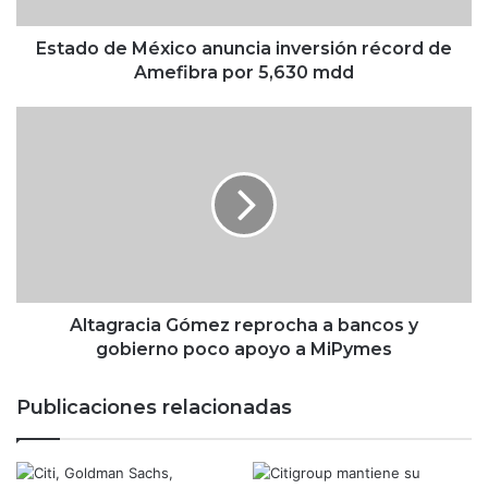
e
M
é
Estado de México anuncia inversión récord de
x
Amefibra por 5,630 mdd
i
c
A
o
l
a
t
n
a
u
g
n
r
c
a
i
c
a
i
i
a
Altagracia Gómez reprocha a bancos y
n
G
gobierno poco apoyo a MiPymes
v
ó
e
m
Publicaciones relacionadas
r
e
s
z
i
r
ó
e