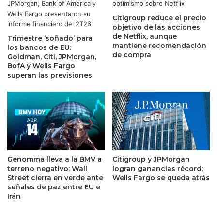
n
p
r
Citigroup reduce el precio
r
objetivo de las acciones
é
o
de Netflix, aunque
c
Trimestre ‘soñado’ para
c
mantiene recomendación
los bancos de EU:
o
h
de compra
Goldman, Citi, JPMorgan,
r
a
BofA y Wells Fargo
d
a
superan las previsiones
d
b
e
a
A
n
m
c
e
o
f
s
i
y
b
g
Genomma lleva a la BMV a
Citigroup y JPMorgan
r
o
terreno negativo; Wall
logran ganancias récord;
a
b
Street cierra en verde ante
Wells Fargo se queda atrás
p
i
señales de paz entre EU e
o
e
Irán
r
r
5
n