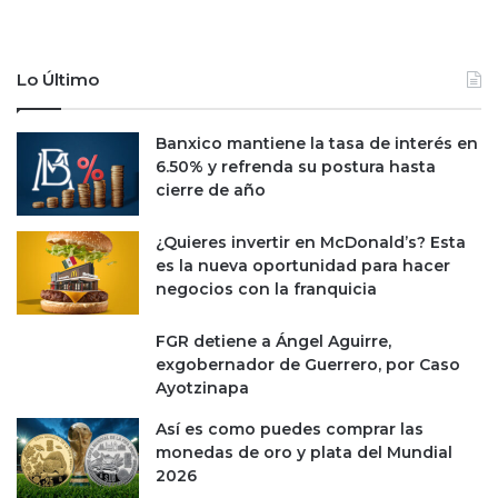
,
o
6
p
3
o
Lo Último
0
c
m
o
d
a
Banxico mantiene la tasa de interés en
d
p
6.50% y refrenda su postura hasta
o
cierre de año
y
o
¿Quieres invertir en McDonald’s? Esta
a
es la nueva oportunidad para hacer
M
negocios con la franquicia
i
P
y
FGR detiene a Ángel Aguirre,
m
exgobernador de Guerrero, por Caso
e
Ayotzinapa
s
Así es como puedes comprar las
monedas de oro y plata del Mundial
2026