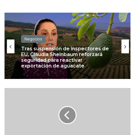
Negocios
Tras suspensión de inspectores de
EU, Claudia Sheinbaum reforzará
seguridad para reactivar
exportación de aguacate
E
s
t
a
d
o
d