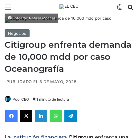
Menú
Switch
B
Fotoarte: Natalia Montiel
Negocios
Citigroup enfrenta demanda
de 10,000 mdd por caso
Oceanografía
PUBLICADO EL 8 DE MAYO, 2025
Pool CEO
1 minuto de lectura
Facebook
X
LinkedIn
WhatsApp
Telegram
La
institución financiera
Citigroup
enfrenta una