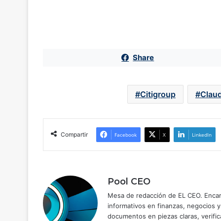
Share
Citigroup
Clau
Compartir
Facebook
X
LinkedIn
Pool CEO
Mesa de redacción de EL CEO. Encarg
informativos en finanzas, negocios 
documentos en piezas claras, verific