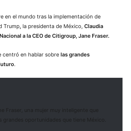
ve en el mundo tras la implementación de
ld Trump
,
la presidenta de México,
Claudia
Nacional a la CEO de Citigroup, Jane Fraser.
e centró en hablar sobre
las grandes
futuro
.
ne Fraser, una mujer muy inteligente que
las grandes oportunidades que tiene México.