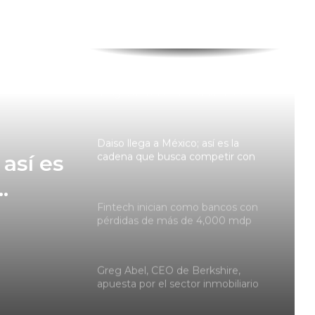
operaciones con más de 120,000
mdp en activos
El crédito privado nunca estuvo en
riesgo; alertas sobre una crisis
serían exageradas
Daiso llega a México; así es la
cadena que busca competir con
Miniso y Mumuso
 así es
Fintech inician como bancos con
pérdidas de más de 4,000 mdp
 y
Greg Abel, CEO de Berkshire,
apuesta por el sector inmobiliario
 de
tras el retiro de Warren Buffett
BlackRock gana peso en Televisa: