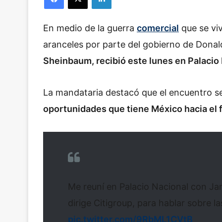
En medio de la guerra
comercial
que se vi
aranceles por parte del gobierno de Dona
Sheinbaum, recibió este lunes en Palacio 
La mandataria destacó que el encuentro s
oportunidades que tiene México hacia el 
Me reuní en Palacio Nacional con Ja
dirige Citigroup, para hablar sobre 
pic.twitter.com/9RbML1CVtB