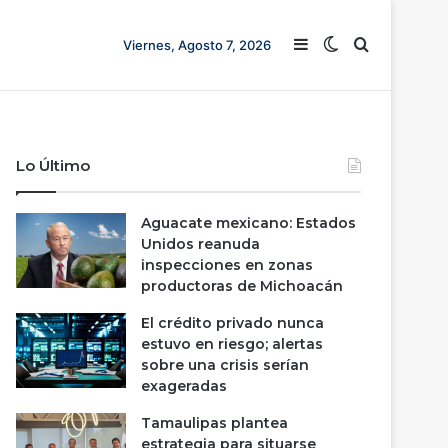
Barra lateral
Switch skin
Buscar
Viernes, Agosto 7, 2026
Lo Último
Aguacate mexicano: Estados
Unidos reanuda
inspecciones en zonas
productoras de Michoacán
El crédito privado nunca
estuvo en riesgo; alertas
sobre una crisis serían
exageradas
Tamaulipas plantea
estrategia para situarse