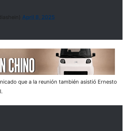
diashein)
April 8, 2025
icado que a la reunión también asistió Ernesto
l.