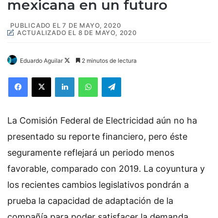
mexicana en un futuro
PUBLICADO EL 7 DE MAYO, 2020
ACTUALIZADO EL 8 DE MAYO, 2020
Eduardo Aguilar
F
2 minutos de lectura
o
Facebook
X
LinkedIn
WhatsApp
Telegram
l
l
o
La Comisión Federal de Electricidad aún no ha
w
o
presentado su reporte financiero, pero éste
n
seguramente reflejará un periodo menos
X
favorable, comparado con 2019. La coyuntura y
los recientes cambios legislativos pondrán a
prueba la capacidad de adaptación de la
compañía para poder satisfacer la demanda