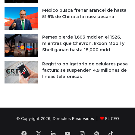
a
s
r
:
México busca frenar arancel de hasta
a
b
51.6% de China a la nuez pecana
b
a
u
j
e
a
Pemex pierde 1,603 mdd en el 1S26,
n
a
mientras que Chevron, Exxon Mobil y
o
2
Shell ganan hasta 18,000 mdd
s
.
r
1
Registro obligatorio de celulares pasa
e
5
factura: se suspenden 4.9 millones de
s
%
líneas telefónicas
u
e
l
n
t
a
a
b
d
r
o
i
s
l
© Copyright 2026, Derechos Reservados |
EL CEO
Facebook
X
LinkedIn
YouTube
Instagram
Spotify
TikTok