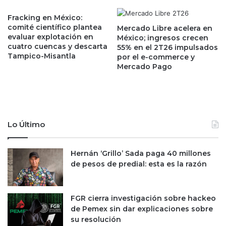
i
m
n
e
Fracking en México:
g
comité científico plantea
n
Mercado Libre acelera en
e
evaluar explotación en
México; ingresos crecen
o
cuatro cuencas y descarta
n
55% en el 2T26 impulsados
r
Tampico-Misantla
por el e-commerce y
c
n
Mercado Pago
i
i
a
v
y
e
m
l
e
e
n
n
Lo Último
o
c
s
u
m
Hernán ‘Grillo’ Sada paga 40 millones
a
a
de pesos de predial: esta es la razón
t
r
r
g
o
e
a
FGR cierra investigación sobre hackeo
n
ñ
de Pemex sin dar explicaciones sobre
p
o
su resolución