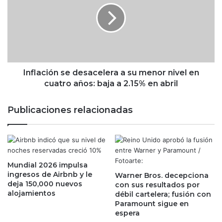
e
l
v
a
i
c
s
i
a
ó
s
n
o
s
Inflación se desacelera a su menor nivel en
r
e
cuatro años: baja a 2.15% en abril
t
d
e
e
Publicaciones relacionadas
a
s
r
a
á
c
n
e
m
l
á
Mundial 2026 impulsa
e
ingresos de Airbnb y le
s
Warner Bros. decepciona
r
deja 150,000 nuevos
con sus resultados por
c
a
alojamientos
débil cartelera; fusión con
o
a
Paramount sigue en
n
s
espera
t
u