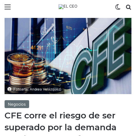
Menú
Switch
B
(Fotoarte: Andrea Velázquez)
Negocios
CFE corre el riesgo de ser
superado por la demanda