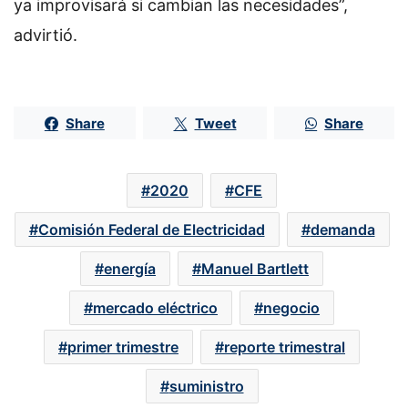
ya improvisará si cambian las necesidades”,
advirtió.
Share
Tweet
Share
2020
CFE
Comisión Federal de Electricidad
demanda
energía
Manuel Bartlett
mercado eléctrico
negocio
primer trimestre
reporte trimestral
suministro