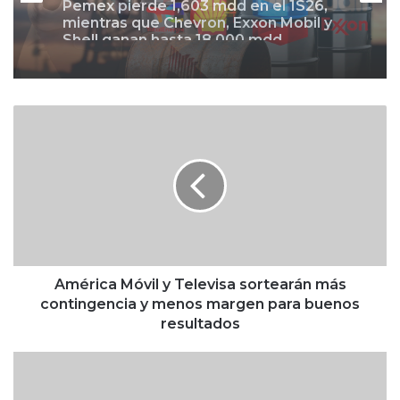
Negocios
Farmacia peruana lanza botarga
parecida al Dr. Simi
A
Pemex pierde 1,603 mdd en el 1S26,
m
mientras que Chevron, Exxon Mobil y
é
Shell ganan hasta 18,000 mdd
r
i
c
a
M
ó
v
América Móvil y Televisa sortearán más
i
contingencia y menos margen para buenos
l
resultados
y
T
I
e
n
l
f