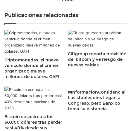
c
l
a
l
Publicaciones relacionadas
r
e
c
v
i
a
t
r
a
á
s
a
t
Citigroup recorta previsión
c
del bitcoin y ve riesgo de
r
Criptomonedas, el nuevo
a
nuevas caídas
vehículo donde el crimen
a
b
organizado mueve
s
o
millones de dólares: GAFI
m
e
e
l
s
1
#InformaciónConfidencial:
e
4
Las stablecoins llegan al
s
d
Congreso, pero Banxico
d
toma su distancia
e
e
s
Bitcoin se acerca a los
s
e
60,000 dólares tras perder
a
p
casi 40% desde sus