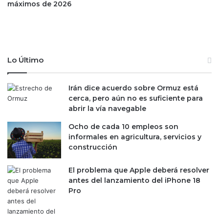
t
máximos de 2026
t
u
i
r
e
a
m
c
b
i
r
Lo Último
ó
e
n
;
s
Irán dice acuerdo sobre Ormuz está
e
cerca, pero aún no es suficiente para
e
abrir la vía navegable
s
Ocho de cada 10 empleos son
p
informales en agricultura, servicios y
e
construcción
r
a
n
El problema que Apple deberá resolver
u
antes del lanzamiento del iPhone 18
e
Pro
v
a