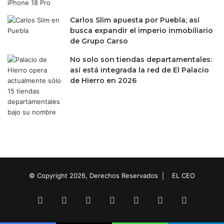
g
e
Carlos Slim apuesta por Puebla; así
n
busca expandir el imperio inmobiliario
e
de Grupo Carso
r
a
No solo son tiendas departamentales:
c
así está integrada la red de El Palacio
i
de Hierro en 2026
ó
n
d
e
i
P
h
o
n
© Copyright 2026, Derechos Reservados |
EL CEO
e
Facebook
X
LinkedIn
YouTube
Instagram
Spotify
TikTok