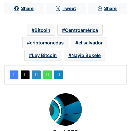
Share
Tweet
Share
Bitcoin
Centroamérica
criptomonedas
el salvador
Ley Bitcoin
Nayib Bukele