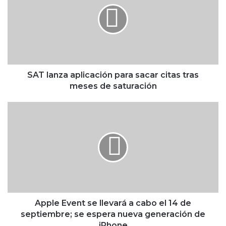
l
a
n
z
a
a
p
SAT lanza aplicación para sacar citas tras
l
meses de saturación
i
c
A
a
p
c
p
i
l
ó
e
n
E
p
v
a
e
r
n
a
t
Apple Event se llevará a cabo el 14 de
s
s
septiembre; se espera nueva generación de
a
e
iPhone