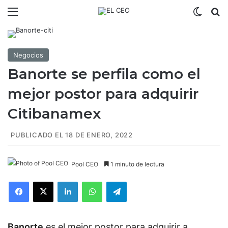
Menú
Switch
B
Negocios
Banorte se perfila como el
mejor postor para adquirir
Citibanamex
PUBLICADO EL 18 DE ENERO, 2022
Pool CEO
1 minuto de lectura
Facebook
X
LinkedIn
WhatsApp
Telegram
Banorte
es el mejor postor para adquirir a