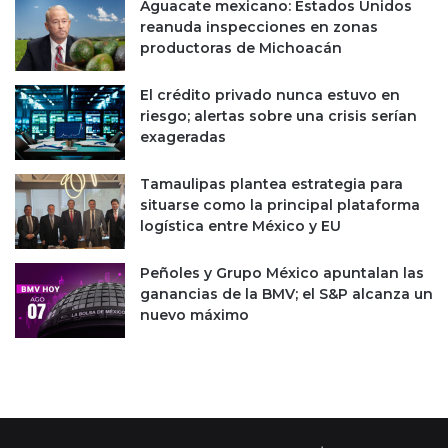
o
Aguacate mexicano: Estados Unidos
e
n
reanuda inspecciones en zonas
n
f
productoras de Michoacán
4
i
T
a
El crédito privado nunca estuvo en
2
n
riesgo; alertas sobre una crisis serían
0
z
exageradas
2
a
1
e
Tamaulipas plantea estrategia para
n
situarse como la principal plataforma
e
logística entre México y EU
l
d
Peñoles y Grupo México apuntalan las
i
ganancias de la BMV; el S&P alcanza un
n
nuevo máximo
e
r
o
e
n
l
a