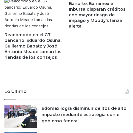
S
o
Banorte, Banamex e
a
r
Inbursa disparan créditos
c
con mayor riesgo de
e
impago y Moody’s lanza
h
s
alerta
s
i
r
n
Reacomodo en el G7
e
s
bancario: Eduardo Osuna,
p
Guillermo Babatz y José
t
Antonio Meade toman las
o
i
riendas de los consejos
r
t
t
u
a
c
n
i
g
o
a
n
Lo Último
n
e
a
s
n
Edomex logra disminuir delitos de alto
’
c
impacto mediante estrategia con el
d
i
gobierno federal
e
a
c
s