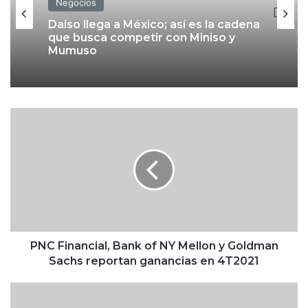
Negocios
Daiso llega a México; así es la cadena
que busca competir con Miniso y
Mumuso
P
N
C
F
i
n
a
n
c
i
PNC Financial, Bank of NY Mellon y Goldman
a
Sachs reportan ganancias en 4T2021
l
,
B
B
a