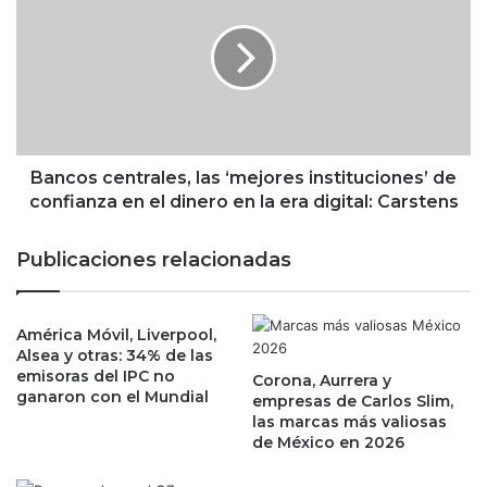
a
n
n
c
k
o
o
s
f
c
N
e
Y
n
M
t
Bancos centrales, las ‘mejores instituciones’ de
e
r
confianza en el dinero en la era digital: Carstens
l
a
l
l
Publicaciones relacionadas
o
e
n
s
y
,
G
América Móvil, Liverpool,
l
Alsea y otras: 34% de las
o
a
emisoras del IPC no
l
Corona, Aurrera y
s
ganaron con el Mundial
empresas de Carlos Slim,
d
‘
las marcas más valiosas
m
m
de México en 2026
a
e
n
j