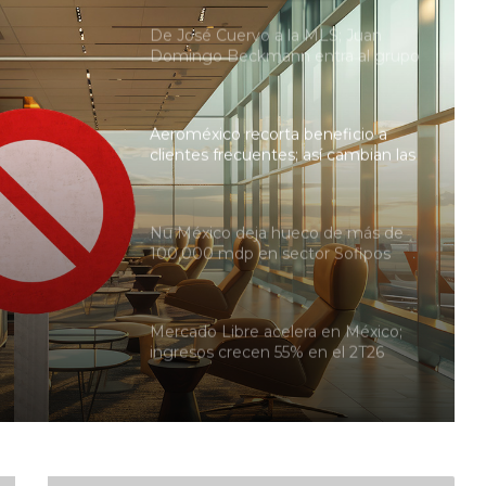
De José Cuervo a la MLS; Juan
Domingo Beckmann entra al grupo
propietario de LAFC
Aeroméxico recorta beneficio a
clientes frecuentes; así cambian las
salas VIP
Nu México deja hueco de más de
ian las
100,000 mdp en sector Sofipos
con cambio a banco
Mercado Libre acelera en México;
ingresos crecen 55% en el 2T26
impulsados por el e-commerce y
Mercado Pago
Soriana justifica despidos por alza al
salario mínimo; hará uso de IA y
autopago para reemplazar a