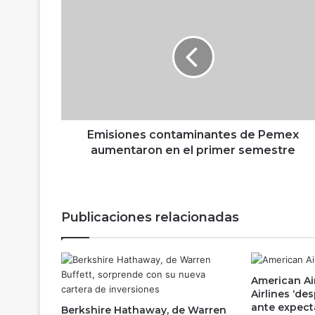
E
m
i
s
i
o
n
e
s
c
Emisiones contaminantes de Pemex
o
aumentaron en el primer semestre
n
t
a
m
Publicaciones relacionadas
i
n
a
n
American Air
t
Airlines ‘de
e
ante expect
Berkshire Hathaway, de Warren
s