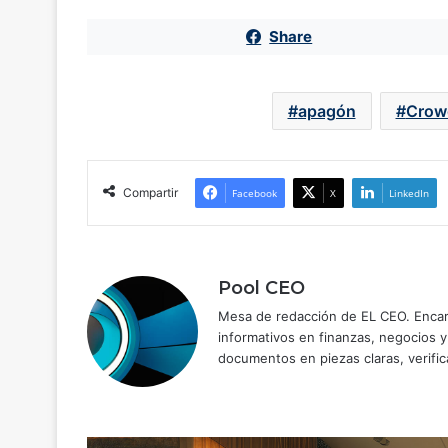
Share
apagón
Crow
Compartir
Facebook
X
LinkedIn
Pool CEO
Mesa de redacción de EL CEO. Encarg
informativos en finanzas, negocios 
documentos en piezas claras, verific