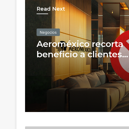
Read Next
Negocios
Aeroméxico recorta
beneficio a clientes
frecuentes; así camb
salas VIP