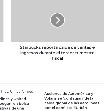
S
trabajadores
t
Heineken redobla apuesta por Six
a
para recuperar el mercado
r
mexicano
b
u
c
CCE cumple 50 años: de la
k
confrontación con el Gobierno a las
disputas internas
s
r
Starbucks reporta caída de ventas e
e
ingresos durante el tercer trimestre
Iberdrola paga indemnización de
p
fiscal
más de 100 mdd a MIP por venta
o
de activos en México
r
t
Fondos pierden arbitraje de 219
a
mdd contra México por conflicto
c
con TV Azteca
a
Acciones de Aeroméxico y
í
Volaris se ‘contagian’ de la
lines y United
d
SuKarne y Salud Digna: esta es la
caída global de las aerolíneas
spegan’ en bolsa
a
relación entre ambas compañías
por el conflicto EU-Irán
ativas de una
d
mexicanas