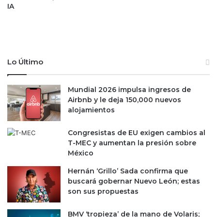
é
IA
n
e
z
e
n
Lo Último
‘
V
o
Mundial 2026 impulsa ingresos de
c
Airbnb y le deja 150,000 nuevos
e
alojamientos
s
d
Congresistas de EU exigen cambios al
e
T-MEC y aumentan la presión sobre
l
México
N
u
Hernán ‘Grillo’ Sada confirma que
e
buscará gobernar Nuevo León; estas
v
son sus propuestas
o
P
BMV ‘tropieza’ de la mano de Volaris;
o