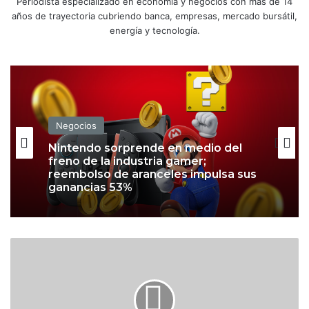
Periodista especializado en economía y negocios con más de 14
años de trayectoria cubriendo banca, empresas, mercado bursátil,
energía y tecnología.
Negocios
Nintendo sorprende en medio del
freno de la industria gamer;
reembolso de aranceles impulsa sus
ganancias 53%
S
u
b
e
n