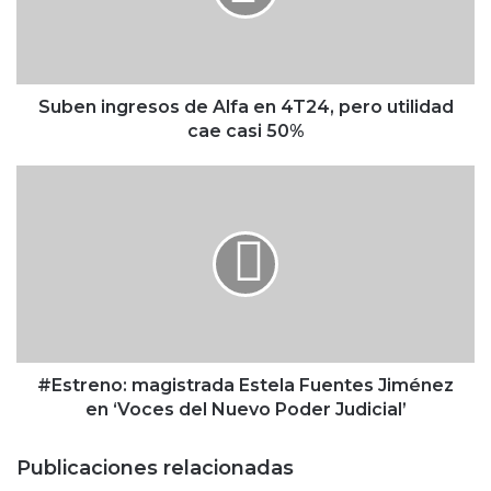
i
n
g
r
e
Suben ingresos de Alfa en 4T24, pero utilidad
s
cae casi 50%
o
s
#
d
E
e
s
A
t
l
r
f
e
a
n
e
o
n
:
4
m
#Estreno: magistrada Estela Fuentes Jiménez
T
a
en ‘Voces del Nuevo Poder Judicial’
2
g
4
i
Publicaciones relacionadas
,
s