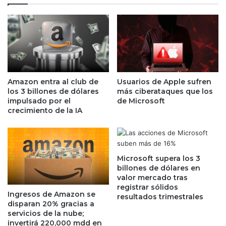
p
t
e
r
r
a
o
d
u
a
t
E
i
s
l
t
Amazon entra al club de
Usuarios de Apple sufren
i
e
los 3 billones de dólares
más ciberataques que los
d
l
impulsado por el
de Microsoft
a
a
crecimiento de la IA
d
F
c
u
a
e
e
n
Microsoft supera los 3
c
t
billones de dólares en
a
e
valor mercado tras
s
s
registrar sólidos
i
Ingresos de Amazon se
J
resultados trimestrales
disparan 20% gracias a
5
i
servicios de la nube;
0
m
invertirá 220,000 mdd en
%