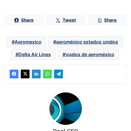
Share
Tweet
Share
Aeromexico
aeroméxico estados unidos
Delta Air Lines
vuelos de aeroméxico