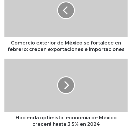
e
r
c
i
o
e
x
Comercio exterior de México se fortalece en
t
febrero: crecen exportaciones e importaciones
e
r
H
i
a
o
c
r
i
d
e
e
n
M
d
é
a
x
o
i
p
Hacienda optimista; economía de México
c
t
crecerá hasta 3.5% en 2024
o
i