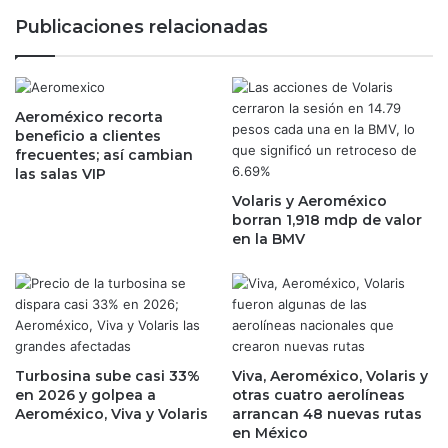
s
m
Publicaciones relacionadas
e
i
f
s
o
t
r
a
t
Aeroméxico recorta
;
beneficio a clientes
a
e
frecuentes; así cambian
l
c
las salas VIP
e
o
c
Volaris y Aeroméxico
n
borran 1,918 mdp de valor
e
o
en la BMV
e
m
n
í
f
a
e
d
b
e
r
M
e
é
Turbosina sube casi 33%
Viva, Aeroméxico, Volaris y
r
x
en 2026 y golpea a
otras cuatro aerolíneas
o
i
Aeroméxico, Viva y Volaris
arrancan 48 nuevas rutas
:
en México
c