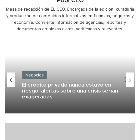
Pool CEO
Mesa de redacción de EL CEO. Encargada de la edición, curaduría
y producción de contenidos informativos en finanzas, negocios y
economía. Convierte información de agencias, reportes y
documentos en piezas claras, verificadas y relevantes.
Negocios
Negocios
El crédito privado nunca estuvo en
riesgo; alertas sobre una crisis serían
exageradas
Daiso llega a México; así es la cadena
que busca competir con Miniso y
C
Mumuso
o
m