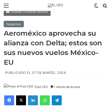
Menú
Switch
B
Fotoarte: Fernando Ramírez
Negocios
Aeroméxico aprovecha su
alianza con Delta; estos son
sus nuevos vuelos México-
EU
PUBLICADO EL 27 DE MARZO, 2024
Pool CEO
1 minuto de lectura
Facebook
X
LinkedIn
WhatsApp
Telegram