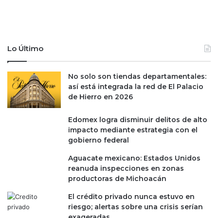
c
o
r
c
e
r
c
e
e
c
Lo Último
n
e
e
r
x
á
No solo son tiendas departamentales:
p
h
así está integrada la red de El Palacio
o
a
de Hierro en 2026
r
s
t
t
Edomex logra disminuir delitos de alto
a
a
impacto mediante estrategia con el
c
3
gobierno federal
i
.
o
5
Aguacate mexicano: Estados Unidos
n
%
reanuda inspecciones en zonas
e
e
productoras de Michoacán
s
n
e
El crédito privado nunca estuvo en
2
i
riesgo; alertas sobre una crisis serían
0
m
exageradas
2