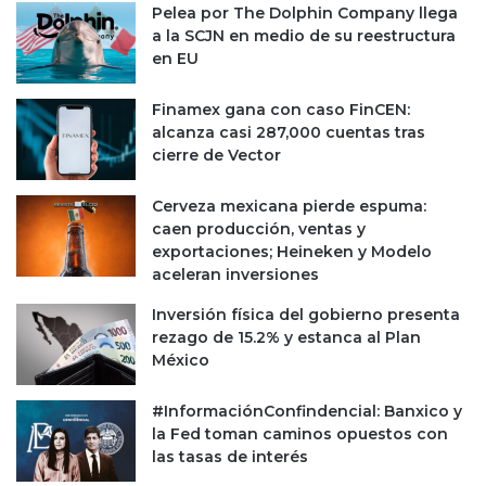
Pelea por The Dolphin Company llega
s
a la SCJN en medio de su reestructura
q
en EU
u
e
Finamex gana con caso FinCEN:
s
alcanza casi 287,000 cuentas tras
a
cierre de Vector
b
e
r
Cerveza mexicana pierde espuma:
caen producción, ventas y
exportaciones; Heineken y Modelo
aceleran inversiones
Inversión física del gobierno presenta
rezago de 15.2% y estanca al Plan
México
#InformaciónConfindencial: Banxico y
la Fed toman caminos opuestos con
las tasas de interés