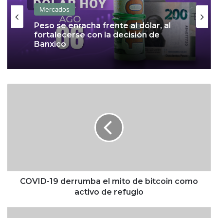
Mercados
Peso se enracha frente al dólar, al
fortalecerse con la decisión de
Banxico
C
O
V
I
D
-
1
9
d
e
COVID-19 derrumba el mito de bitcoin como
r
activo de refugio
r
u
Ú