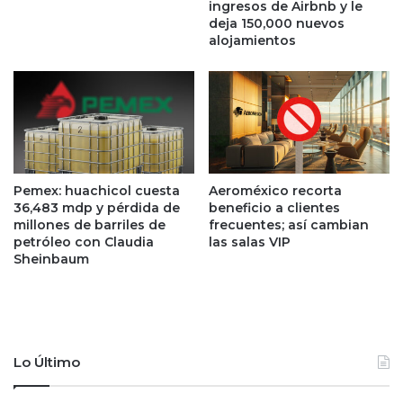
o
v
ingresos de Airbnb y le
a
i
deja 150,000 nuevos
c
r
alojamientos
t
u
i
s
v
:
o
e
d
s
e
t
r
o
e
Pemex: huachicol cuesta
Aeroméxico recorta
e
36,483 mdp y pérdida de
beneficio a clientes
f
s
millones de barriles de
frecuentes; así cambian
u
l
petróleo con Claudia
las salas VIP
g
o
Sheinbaum
i
q
o
u
e
t
i
Lo Último
e
n
e