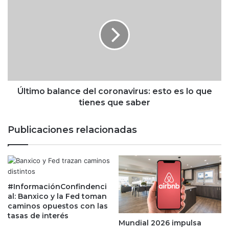
m
l
b
t
a
i
e
m
l
o
m
b
i
a
t
l
o
a
Último balance del coronavirus: esto es lo que
d
n
tienes que saber
e
c
b
e
Publicaciones relacionadas
i
d
t
e
c
l
o
c
i
o
n
#InformaciónConfindenci
r
al: Banxico y la Fed toman
c
o
caminos opuestos con las
o
n
tasas de interés
m
a
Mundial 2026 impulsa