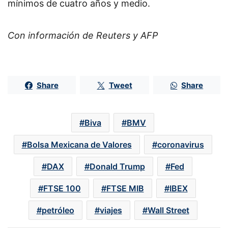
mínimos de cuatro años y medio.
Con información de Reuters y AFP
Share
Tweet
Share
Biva
BMV
Bolsa Mexicana de Valores
coronavirus
DAX
Donald Trump
Fed
FTSE 100
FTSE MIB
IBEX
petróleo
viajes
Wall Street