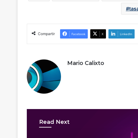
tas
Compartir
Facebook
X
LinkedIn
Mario Calixto
Read Next