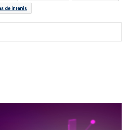
as de interés
Peñoles y Grupo México apuntalan
las ganancias de la BMV; el S&P
alcanza un nuevo máximo
Peso registra su mejor nivel en casi
6 meses y logra ganancia semanal
de 1.05%
Finamex gana con caso FinCEN:
alcanza casi 287,000 cuentas tras
cierre de Vector
BMV ‘tropieza’ de la mano de
Volaris; Wall Street cierra en
números rojos por Medio Oriente