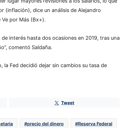
r lugar mayores revisiones a los salarios, lo que
r (inflación), dice un análisis de Alejandro
e Ve por Más (Bx+).
 de interés hasta dos ocasiones en 2019, tras una
ño”, comentó Saldaña.
 la Fed decidió dejar sin cambios su tasa de
Tweet
etaria
precio del dinero
Reserva Federal