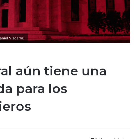
aniel Vizcarra)
al aún tiene una
a para los
ieros