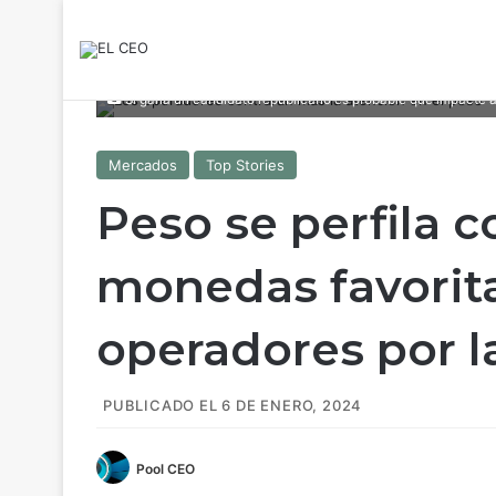
Si gana un candidato republicano es probable que impacte al 
Mercados
Top Stories
Peso se perfila 
monedas favorita
operadores por l
PUBLICADO EL 6 DE ENERO, 2024
Pool CEO