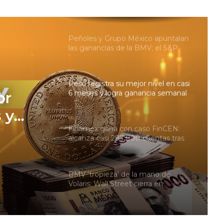
impulsar al yen y lo que busca
conseguir
Peñoles y Grupo México apuntalan
las ganancias de la BMV; el S&P
alcanza un nuevo máximo
Peso registra su mejor nivel en casi
6 meses y logra ganancia semanal
or
de 1.05%
 y
Finamex gana con caso FinCEN:
nal de
alcanza casi 287,000 cuentas tras
cierre de Vector
BMV ‘tropieza’ de la mano de
Volaris; Wall Street cierra en
números rojos por Medio Oriente
Peso se enracha frente al dólar, al