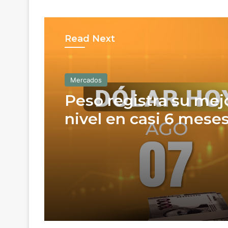
Read Next
Mercados
Peso registra su mej
nivel en casi 6 meses
logra ganancia sema
1.05%