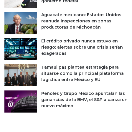
,
gobierno federal
e
p
s
e
Aguacate mexicano: Estados Unidos
u
r
reanuda inspecciones en zonas
m
o
productoras de Michoacán
i
l
n
o
El crédito privado nunca estuvo en
i
g
riesgo; alertas sobre una crisis serían
s
r
exageradas
t
a
r
s
Tamaulipas plantea estrategia para
o
u
situarse como la principal plataforma
s
m
logística entre México y EU
a
y
Peñoles y Grupo México apuntalan las
o
ganancias de la BMV; el S&P alcanza un
r
nuevo máximo
g
a
n
a
n