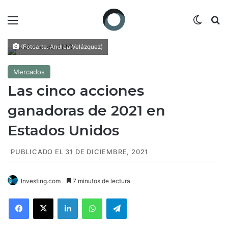
Menú
Switch
B
(Fotoarte: Andrea Velázquez)
Mercados
Las cinco acciones
ganadoras de 2021 en
Estados Unidos
PUBLICADO EL 31 DE DICIEMBRE, 2021
Investing.com
7 minutos de lectura
Facebook
X
LinkedIn
WhatsApp
Telegram