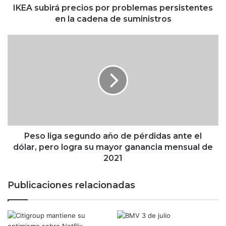
á
IKEA subirá precios por problemas persistentes
p
en la cadena de suministros
r
e
P
c
e
i
s
o
o
s
l
p
i
o
g
r
a
p
s
r
e
Peso liga segundo año de pérdidas ante el
o
g
dólar, pero logra su mayor ganancia mensual de
b
u
2021
l
n
e
d
Publicaciones relacionadas
m
o
a
a
s
ñ
p
o