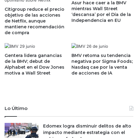
e
Asur hace caer a la BMV
d
mientras Wall Street
r
Citigroup reduce el precio
e
‘descansa’ por el Día de la
objetivo de las acciones
s
p
Independencia en EU
de Netflix, aunque
i
é
mantiene recomendación
s
r
de compra
t
d
e
i
n
d
t
a
Gentera lidera ganancias
BMV retoma su tendencia
e
s
de la BMV; debut de
negativa por Sigma Foods;
s
Alphabet en el Dow Jones
Nasdaq cae por la venta
a
motiva a Wall Street
de acciones de IA
e
n
n
t
l
e
a
e
c
l
a
d
Lo Último
d
ó
e
l
n
a
Edomex logra disminuir delitos de alto
a
r
impacto mediante estrategia con el
d