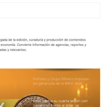
concentra 96% gracias a Mercado
Pago
Grupo Carso ‘tira’ a la BMV; el Dow
Jones concreta su tercer máximo
histórico consecutivo
Peso aprovecha debilidad del dólar
ada de la edición, curaduría y producción de contenidos
ante el enfriamiento del empleo
privado en EU
y economía. Convierte información de agencias, reportes y
adas y relevantes.
La maniobra de Scott Bessent para
impulsar al yen y lo que busca
conseguir
Peñoles y Grupo México impulsan
las ganancias de la BMV; Wall
Street también abre en verde
Peso perfila su cuarta sesión con
ganancias frente al dólar; se