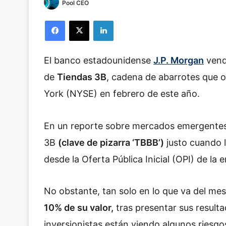
Pool CEO
Facebook
X
LinkedIn
El banco estadounidense
J.P. Morgan
vendi
de
Tiendas 3B
, cadena de abarrotes que o
York (NYSE) en febrero de este año.
En un reporte sobre mercados emergentes, 
3B
(clave de pizarra ‘TBBB’)
justo cuando 
desde la Oferta Pública Inicial (OPI) de la 
No obstante, tan solo en lo que va del me
10% de su valor,
tras presentar sus resulta
inversionistas están viendo algunos riesgo