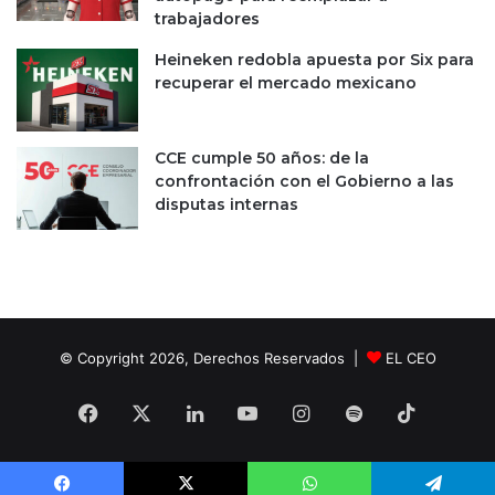
trabajadores
C
O
Heineken redobla apuesta por Six para
V
recuperar el mercado mexicano
I
D
-
CCE cumple 50 años: de la
1
confrontación con el Gobierno a las
9
disputas internas
:
L
a
g
a
r
d
© Copyright 2026, Derechos Reservados |
EL CEO
e
Facebook
X
LinkedIn
YouTube
Instagram
Spotify
TikTok