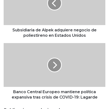
i
d
i
a
r
i
Subsidiaria de Alpek adquiere negocio de
a
poliestireno en Estados Unidos
d
e
B
A
a
l
n
p
c
e
o
k
C
a
e
d
n
q
t
u
r
Banco Central Europeo mantiene política
i
a
expansiva tras crisis de COVID-19: Lagarde
e
l
r
E