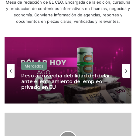
Mesa de redacción de EL CEO. Encargada de la edición, curaduría
y producción de contenidos informativos en finanzas, negocios y
economía. Convierte información de agencias, reportes y
documentos en piezas claras, verificadas y relevantes.
Mercados
Peso aprovecha debilidad del dólar
Mercados
ante el enfriamiento del empleo
privado en EU
S
La maniobra de Scott Bessent para
u
impulsar al yen y lo que busca
conseguir
b
s