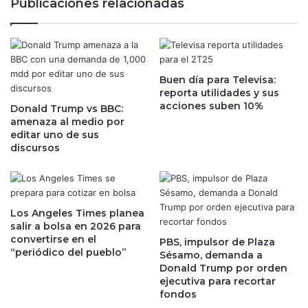
Publicaciones relacionadas
e
u
n
r
e
o
g
p
o
e
c
Buen día para Televisa:
o
reporta utilidades y sus
i
m
acciones suben 10%
o
Donald Trump vs BBC:
a
amenaza al medio por
d
n
editar uno de sus
e
t
discursos
p
i
o
e
l
n
i
e
e
p
Los Angeles Times planea
s
o
salir a bolsa en 2026 para
t
convertirse en el
l
PBS, impulsor de Plaza
“periódico del pueblo”
i
í
Sésamo, demanda a
r
Donald Trump por orden
t
ejecutiva para recortar
e
i
fondos
n
c