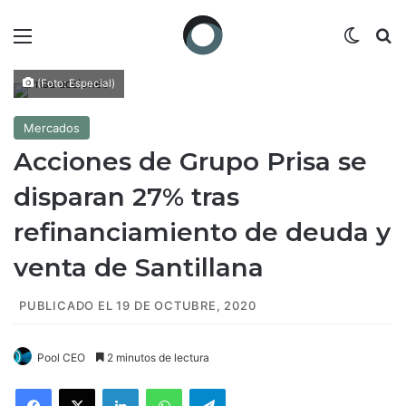
Menú
Switch
B
(Foto: Especial)
Mercados
Acciones de Grupo Prisa se
disparan 27% tras
refinanciamiento de deuda y
venta de Santillana
PUBLICADO EL 19 DE OCTUBRE, 2020
Pool CEO
2 minutos de lectura
Facebook
X
LinkedIn
WhatsApp
Telegram