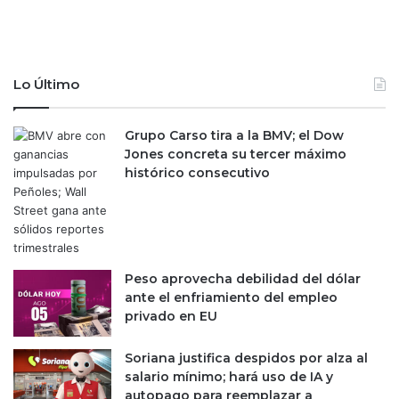
o
a
e
e
n
x
E
p
s
a
Lo Último
t
n
a
s
d
Grupo Carso tira a la BMV; el Dow
i
o
Jones concreta su tercer máximo
v
s
histórico consecutivo
a
U
t
n
r
i
a
d
s
o
c
Peso aprovecha debilidad del dólar
s
r
ante el enfriamiento del empleo
i
privado en EU
s
i
Soriana justifica despidos por alza al
s
salario mínimo; hará uso de IA y
d
autopago para reemplazar a
e