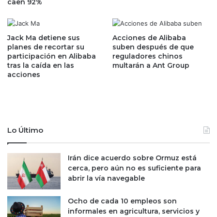
caen 92%
l
j
e
a
r
d
a
o
Jack Ma detiene sus
Acciones de Alibaba
e
r
planes de recortar su
suben después de que
n
e
participación en Alibaba
reguladores chinos
E
tras la caída en las
multarán a Ant Group
s
acciones
s
e
t
n
a
O
d
r
o
e
s
g
Lo Último
U
o
n
n
i
p
Irán dice acuerdo sobre Ormuz está
d
o
cerca, pero aún no es suficiente para
o
r
abrir la vía navegable
s
r
e
Ocho de cada 10 empleos son
e
informales en agricultura, servicios y