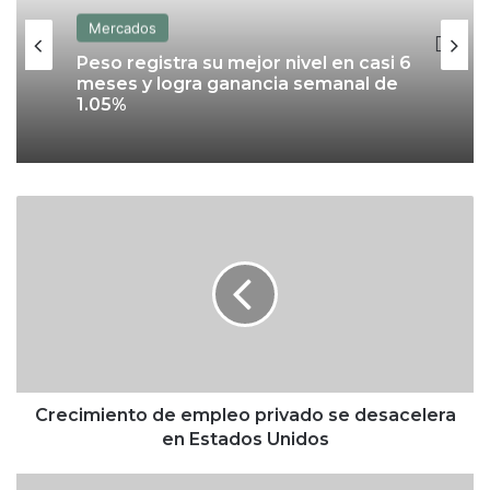
Mercados
Peso registra su mejor nivel en casi 6
meses y logra ganancia semanal de
1.05%
C
r
e
c
i
m
i
e
n
t
Crecimiento de empleo privado se desacelera
o
en Estados Unidos
d
e
N