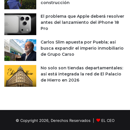
s
construcción
t
r
El problema que Apple deberá resolver
u
antes del lanzamiento del iPhone 18
c
Pro
t
u
Carlos Slim apuesta por Puebla; así
r
busca expandir el imperio inmobiliario
a
de Grupo Carso
No solo son tiendas departamentales:
así está integrada la red de El Palacio
de Hierro en 2026
© Copyright 2026, Derechos Reservados |
EL CEO