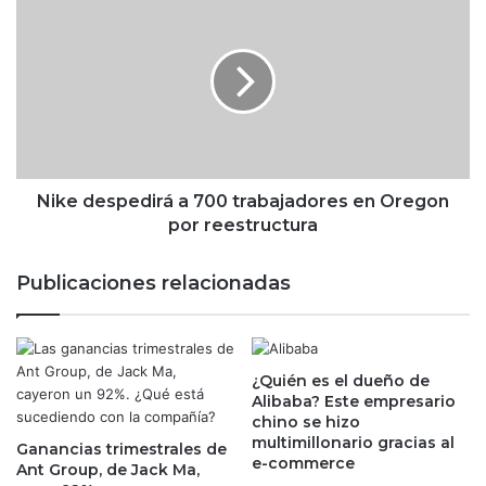
e
i
m
k
p
e
l
d
e
e
o
s
p
p
r
e
i
d
Nike despedirá a 700 trabajadores en Oregon
v
i
por reestructura
a
r
d
á
Publicaciones relacionadas
o
a
s
7
e
0
d
0
e
¿Quién es el dueño de
t
Alibaba? Este empresario
s
r
chino se hizo
a
a
multimillonario gracias al
c
Ganancias trimestrales de
b
e-commerce
Ant Group, de Jack Ma,
e
a