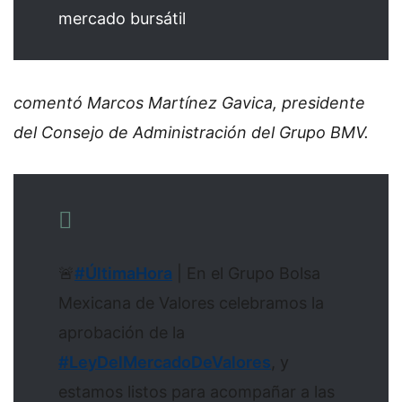
mercado bursátil
comentó Marcos Martínez Gavica, presidente
del Consejo de Administración del Grupo BMV.
🚨
#ÚltimaHora
| En el Grupo Bolsa
Mexicana de Valores celebramos la
aprobación de la
#LeyDelMercadoDeValores
, y
estamos listos para acompañar a las