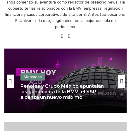
años comenzó su aventura como redactor de breaking news. Ha
cubierto temas relacionados con la BMV, empresas, regulación
financiera y casos corporativos de alto perfil. Antes fue becario en
El Universal, la que, según dice, es la mejor escuela de
periodismo.
X
Lin
ke
dIn
Mercados
Mercados
Peso registra su mejor nivel en casi 6
Peñoles y Grupo México apuntalan
meses y logra ganancia semanal de
las ganancias de la BMV; el S&P
1.05%
alcanza un nuevo máximo
J
o