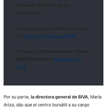
empresas de México en su
crecimiento.
Consulta nuestro Boletín de Prensa
en:
https://t.co/wfwzqd5CBc
— Grupo Bolsa Mexicana de Valores
(@BMVMercados)
November 15,
2023
Por su parte,
la directora general de BIVA
, María
Ariza, dijo que el centro bursátil a su cargo