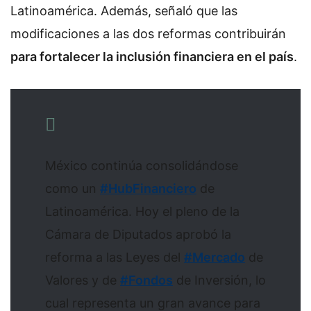
Latinoamérica. Además, señaló que las
modificaciones a las dos reformas contribuirán
para fortalecer la inclusión financiera en el país
.
México continúa consolidándose
como un
#HubFinanciero
de
Latinoamérica. Hoy el pleno de la
Cámara de Diputados aprobó la
reforma a las Leyes del
#Mercado
de
Valores y de
#Fondos
de Inversión, lo
cual representa un gran avance para