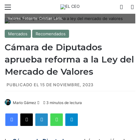
-Con 452 votos a favor, cero en contra y ninguna abstención, los
Menú
Switch
B
Diputados aprobaron este miércoles la reforma a la Ley del Mercado de
Valores. Fotoarte: Cristian Laris.
Mercados
Recomendados
Cámara de Diputados
aprueba reforma a la Ley del
Mercado de Valores
PUBLICADO EL 15 DE NOVIEMBRE, 2023
Mario Gámez
F
3 minutos de lectura
o
Facebook
X
LinkedIn
WhatsApp
Telegram
l
l
o