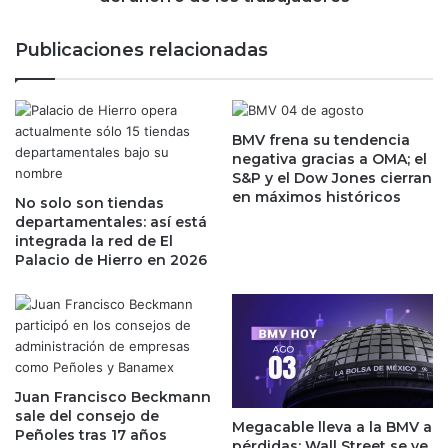
n
h
e
d
Publicaciones relacionadas
n
e
e
G
n
A
f
P
o
BMV frena su tendencia
,
negativa gracias a OMA; el
r
O
S&P y el Dow Jones cierran
o
M
en máximos históricos
d
No solo son tiendas
A
departamentales: así está
e
y
integrada la red de El
l
A
Palacio de Hierro en 2026
a
S
A
U
P
R
E
p
C
e
p
g
a
a
Juan Francisco Beckmann
r
a
sale del consejo de
Megacable lleva a la BMV a
a
Peñoles tras 17 años
l
pérdidas; Wall Street se ve