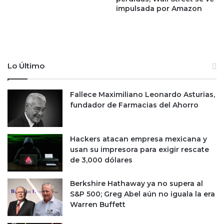
r
v
impulsada por Amazon
e
a
t
l
o
o
m
r
a
d
Lo Último
r
e
l
l
a
a
Fallece Maximiliano Leonardo Asturias,
r
h
fundador de Farmacias del Ahorro
e
o
l
r
a
r
Hackers atacan empresa mexicana y
c
o
usan su impresora para exigir rescate
i
d
de 3,000 dólares
ó
e
n
l
b
o
Berkshire Hathaway ya no supera al
i
s
S&P 500; Greg Abel aún no iguala la era
l
t
Warren Buffett
a
r
t