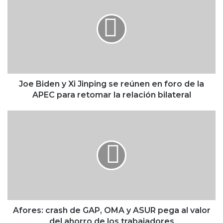
e
B
i
d
e
n
y
X
Joe Biden y Xi Jinping se reúnen en foro de la
i
APEC para retomar la relación bilateral
J
i
A
n
f
p
o
i
r
n
e
g
s
s
:
e
c
r
r
e
a
Afores: crash de GAP, OMA y ASUR pega al valor
ú
s
del ahorro de los trabajadores