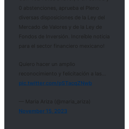
0 abstenciones, aprueba el Pleno
diversas disposiciones de la Ley del
Mercado de Valores y de la Ley de
Fondos de Inversión. Increíble noticia
para el sector financiero mexicano!
Quiero hacer un amplio
reconocimiento y felicitación a las…
pic.twitter.com/pSTacqZNwb
— Maria Ariza (@maria_ariza)
November 15, 2023