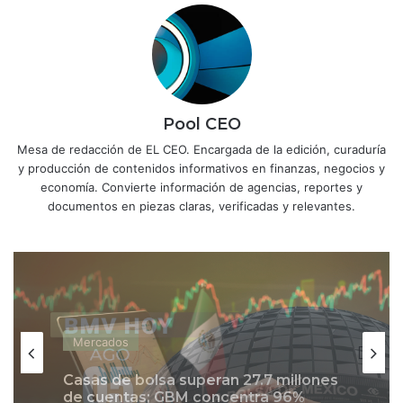
Pool CEO
Mesa de redacción de EL CEO. Encargada de la edición, curaduría
y producción de contenidos informativos en finanzas, negocios y
economía. Convierte información de agencias, reportes y
documentos en piezas claras, verificadas y relevantes.
Mercados
Grupo Carso ‘tira’ a la BMV; el Dow
Mercados
Jones concreta su tercer máximo