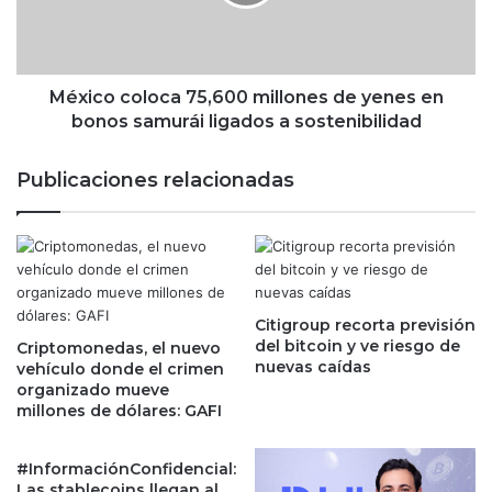
o
o
e
c
l
o
"
l
d
o
México coloca 75,600 millones de yenes en
o
c
bonos samurái ligados a sostenibilidad
l
a
o
7
Publicaciones relacionadas
r
5
"
,
d
6
e
0
u
0
n
m
a
Citigroup recorta previsión
i
del bitcoin y ve riesgo de
p
Criptomonedas, el nuevo
l
nuevas caídas
vehículo donde el crimen
o
l
organizado mueve
l
o
millones de dólares: GAFI
í
n
t
e
i
s
#InformaciónConfidencial:
c
d
Las stablecoins llegan al