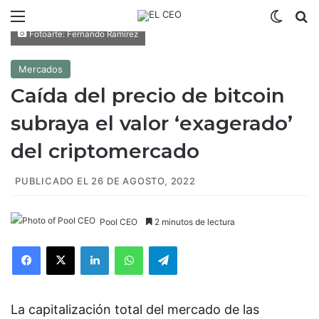
Menú
Switch
B
Fotoarte: Fernando Ramírez
Mercados
Caída del precio de bitcoin
subraya el valor ‘exagerado’
del criptomercado
PUBLICADO EL 26 DE AGOSTO, 2022
Pool CEO
2 minutos de lectura
Facebook
X
LinkedIn
WhatsApp
Telegram
La capitalización total del mercado de las