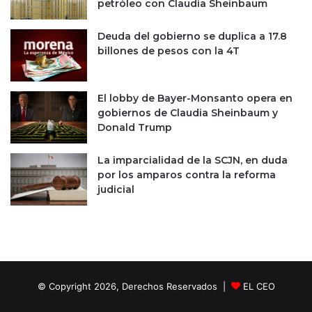
petróleo con Claudia Sheinbaum
a
i
v
g
e
Deuda del gobierno se duplica a 17.8
a
n
billones de pesos con la 4T
d
c
o
e
s
r
a
El lobby de Bayer-Monsanto opera en
i
s
gobiernos de Claudia Sheinbaum y
n
o
Donald Trump
f
s
l
t
La imparcialidad de la SCJN, en duda
a
e
por los amparos contra la reforma
c
n
judicial
i
i
ó
b
n
i
l
i
d
a
© Copyright 2026, Derechos Reservados |
EL CEO
d