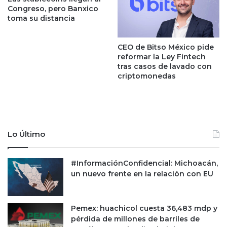
a
Congreso, pero Banxico
e
toma su distancia
m
y
o
e
n
n
CEO de Bitso México pide
e
e
reformar la Ley Fintech
t
s
tras casos de lavado con
a
e
criptomonedas
r
n
i
b
a
o
e
n
s
o
Lo Último
t
s
r
s
i
a
#InformaciónConfidencial: Michoacán,
c
m
un nuevo frente en la relación con EU
t
u
a
r
p
á
Pemex: huachicol cuesta 36,483 mdp y
a
i
pérdida de millones de barriles de
r
l