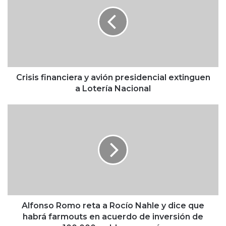
i
empleo en EU
s
i
s
f
i
n
a
Crisis financiera y avión presidencial extinguen
n
a Lotería Nacional
c
i
A
e
l
r
f
a
o
y
n
a
s
v
o
i
R
ó
o
n
m
Alfonso Romo reta a Rocío Nahle y dice que
p
o
habrá farmouts en acuerdo de inversión de
r
r