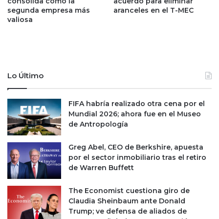
consolida como la
acuerdo para eliminar
o
e
segunda empresa más
aranceles en el T-MEC
t
h
valiosa
e
a
r
b
í
r
a
á
N
f
Lo Último
a
a
c
r
i
m
FIFA habría realizado otra cena por el
o
o
Mundial 2026; ahora fue en el Museo
n
u
de Antropología
a
t
l
s
Greg Abel, CEO de Berkshire, apuesta
e
por el sector inmobiliario tras el retiro
n
de Warren Buffett
a
c
The Economist cuestiona giro de
u
Claudia Sheinbaum ante Donald
e
Trump; ve defensa de aliados de
r