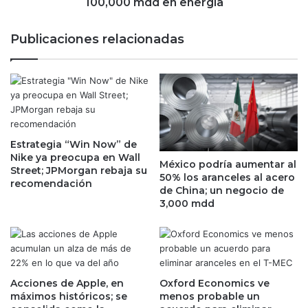
100,000 mdd en energía
e
e
s
t
Publicaciones relacionadas
i
a
d
a
e
R
n
o
c
c
i
í
a
o
l
Estrategia “Win Now” de
N
Nike ya preocupa en Wall
e
a
México podría aumentar al
Street; JPMorgan rebaja su
x
h
50% los aranceles al acero
recomendación
t
l
de China; un negocio de
i
e
3,000 mdd
n
y
g
d
u
i
e
c
n
e
Acciones de Apple, en
Oxford Economics ve
a
q
máximos históricos; se
menos probable un
L
u