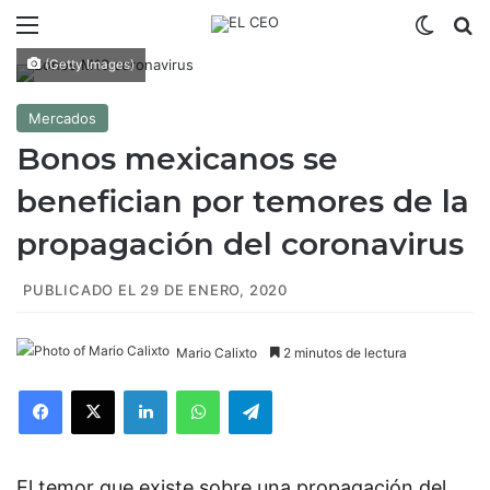
Menú
Switch
B
(Getty Images)
Mercados
Bonos mexicanos se
benefician por temores de la
propagación del coronavirus
PUBLICADO EL 29 DE ENERO, 2020
Mario Calixto
2 minutos de lectura
Facebook
X
LinkedIn
WhatsApp
Telegram
El temor que existe sobre una propagación del