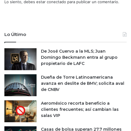
Lo siento, debes estar
conectado
para publicar un comentario.
g
M
r
H
a
p
n
o
p
n
Lo Último
r
e
o
n
m
s
De José Cuervo a la MLS; Juan
e
u
Domingo Beckmann entra al grupo
s
s
propietario de LAFC
a
e
q
s
Dueña de Torre Latinoamericana
u
p
avanza en deslite de BMV; solicita aval
e
e
de CNBV
W
r
i
a
Aeroméxico recorta beneficio a
s
n
clientes frecuentes; así cambian las
c
z
salas VIP
o
a
n
s
s
e
Casas de bolsa superan 27.7 millones