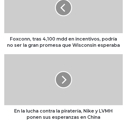
c
o
n
n
,
t
r
Foxconn, tras 4,100 mdd en incentivos, podría
a
no ser la gran promesa que Wisconsin esperaba
s
4
E
,
n
1
l
0
a
0
l
m
u
d
c
d
h
e
a
n
c
En la lucha contra la piratería, Nike y LVMH
i
o
ponen sus esperanzas en China
n
n