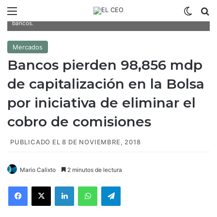
Menú
Switch
B
Una posible iniciativa de Morena impactó las acciones de los
bancos.
Mercados
Bancos pierden 98,856 mdp
de capitalización en la Bolsa
por iniciativa de eliminar el
cobro de comisiones
PUBLICADO EL 8 DE NOVIEMBRE, 2018
Mario Calixto
2 minutos de lectura
Facebook
X
LinkedIn
WhatsApp
Telegram