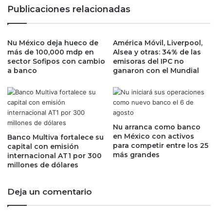
c
t
Publicaciones relacionadas
e
r
n
a
t
l
i
Nu México deja hueco de
América Móvil, Liverpool,
a
más de 100,000 mdp en
Alsea y otras: 34% de las
v
p
sector Sofipos con cambio
emisoras del IPC no
o
i
a banco
ganaron con el Mundial
s
r
,
a
p
t
o
e
d
r
r
í
Nu arranca como banco
í
a
en México con activos
Banco Multiva fortalece su
a
para competir entre los 25
,
capital con emisión
más grandes
n
internacional AT1 por 300
N
millones de dólares
o
i
s
k
e
e
Deja un comentario
r
y
l
L
a
V