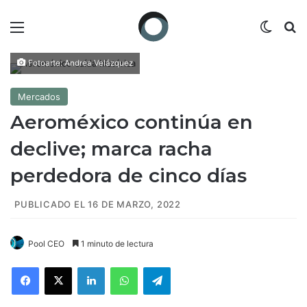
Menú
Switch
B
Fotoarte: Andrea Velázquez
Mercados
Aeroméxico continúa en
declive; marca racha
perdedora de cinco días
PUBLICADO EL 16 DE MARZO, 2022
Pool CEO
1 minuto de lectura
Facebook
X
LinkedIn
WhatsApp
Telegram