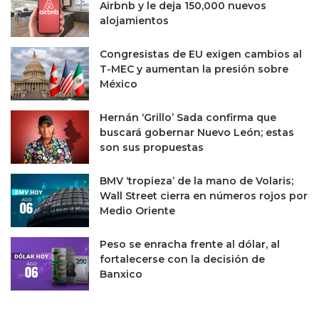
Airbnb y le deja 150,000 nuevos
s
n
alojamientos
e
a
s
p
Congresistas de EU exigen cambios al
t
o
T-MEC y aumentan la presión sobre
r
r
México
u
f
c
a
t
Hernán ‘Grillo’ Sada confirma que
l
u
buscará gobernar Nuevo León; estas
t
r
son sus propuestas
a
a
d
l
e
BMV ‘tropieza’ de la mano de Volaris;
e
s
Wall Street cierra en números rojos por
s
u
Medio Oriente
:
m
B
i
Peso se enracha frente al dólar, al
a
n
fortalecerse con la decisión de
n
i
Banxico
c
s
o
t
M
r