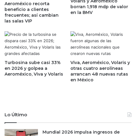
a
Volaris y Aeroméxico
u
Aeroméxico recorta
borran 1,918 mdp de valor
l
s
beneficio a clientes
en la BMV
e
t
frecuentes; así cambian
n
r
las salas VIP
t
i
a
a
;
a
r
u
e
t
q
o
Turbosina sube casi 33%
Viva, Aeroméxico, Volaris y
u
m
en 2026 y golpea a
otras cuatro aerolíneas
i
o
Aeroméxico, Viva y Volaris
arrancan 48 nuevas rutas
e
t
en México
r
r
e
i
r
z
e
m
f
e
Lo Último
o
x
r
i
m
c
Mundial 2026 impulsa ingresos de
a
a