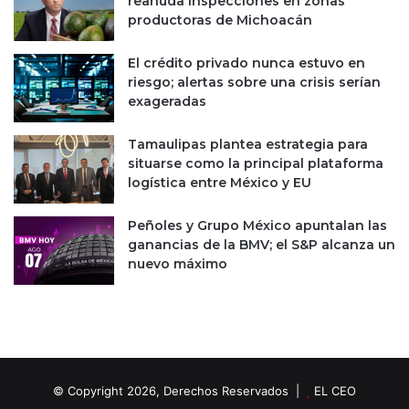
reanuda inspecciones en zonas
a
e
productoras de Michoacán
í
f
s
e
El crédito privado nunca estuvo en
c
riesgo; alertas sobre una crisis serían
t
exageradas
i
v
Tamaulipas plantea estrategia para
o
situarse como la principal plataforma
logística entre México y EU
Peñoles y Grupo México apuntalan las
ganancias de la BMV; el S&P alcanza un
nuevo máximo
© Copyright 2026, Derechos Reservados |
EL CEO