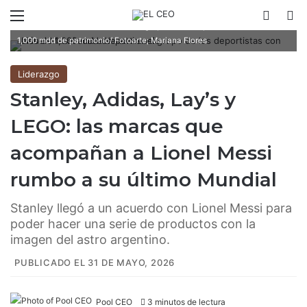
Menú
Switch
B
Lionel Messi acaba de entrar al grupo de los deportistas con más de
1,000 mdd de patrimonio/ Fotoarte; Mariana Flores
Liderazgo
Stanley, Adidas, Lay’s y
LEGO: las marcas que
acompañan a Lionel Messi
rumbo a su último Mundial
Stanley llegó a un acuerdo con Lionel Messi para
poder hacer una serie de productos con la
imagen del astro argentino.
PUBLICADO EL 31 DE MAYO, 2026
Pool CEO
3 minutos de lectura