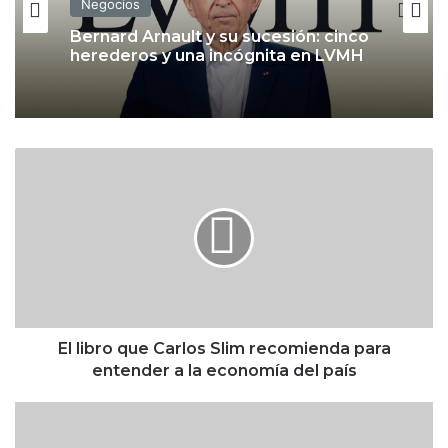
Negocios
Negocios
Tomás Lozano asume como CFO de
Banorte; el banco refuerza su
estrategia de IA
Bernard Arnault y su sucesión: cinco
E
herederos y una incógnita en LVMH
l
l
i
b
r
o
q
u
e
El libro que Carlos Slim recomienda para
C
entender a la economía del país
a
r
M
l
é