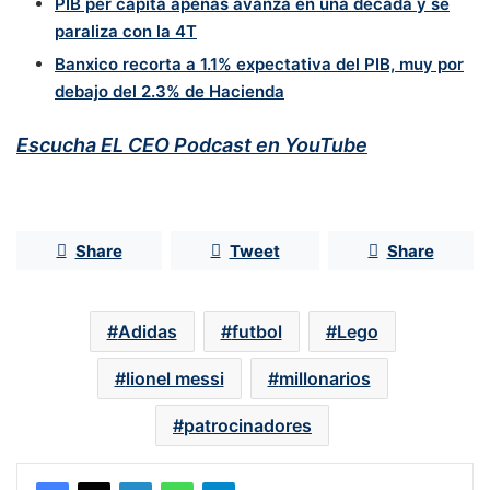
PIB per cápita apenas avanza en una década y se
paraliza con la 4T
Banxico recorta a 1.1% expectativa del PIB, muy por
debajo del 2.3% de Hacienda
Escucha EL CEO Podcast en YouTube
Share
Tweet
Share
Adidas
futbol
Lego
lionel messi
millonarios
patrocinadores