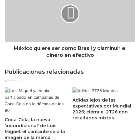
o
x
s
i
S
c
l
o
i
q
m
u
r
i
e
e
México quiere ser como Brasil y disminuir el
c
r
dinero en efectivo
o
e
m
s
Publicaciones relacionadas
i
e
e
r
n
c
d
o
a
Adidas lejos de las
m
expectativas por Mundial
p
o
2026; cierra el 2T26 con
a
B
resultados mixtos
r
Coca-Cola, la nueva
r
‘incondicional’ de Luis
a
a
Miguel: el cantante será la
e
s
imagen de la marca
n
i