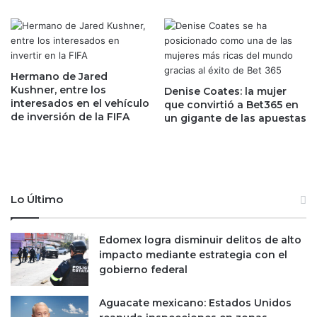
t
l
e
y
n
d
d
i
e
s
Hermano de Jared
r
m
Kushner, entre los
Denise Coates: la mujer
a
interesados en el vehículo
i
que convirtió a Bet365 en
de inversión de la FIFA
l
un gigante de las apuestas
n
a
u
e
i
c
r
o
e
n
l
Lo Último
o
d
m
i
í
n
Edomex logra disminuir delitos de alto
a
e
impacto mediante estrategia con el
d
r
gobierno federal
e
o
l
e
Aguacate mexicano: Estados Unidos
p
n