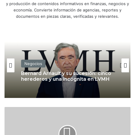
y producción de contenidos informativos en finanzas, negocios y
economía. Convierte información de agencias, reportes y
documentos en piezas claras, verificadas y relevantes.
Negocios
Bernard Arnault y su sucesión: cinco
herederos y una incógnita en LVMH
A
r
t
u