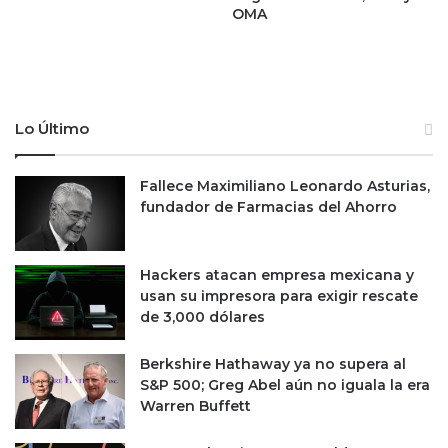
e
c
OMA
P
u
u
e
m
s
a
t
s
i
Lo Último
ó
n
f
Fallece Maximiliano Leonardo Asturias,
i
fundador de Farmacias del Ahorro
s
c
a
Hackers atacan empresa mexicana y
l
usan su impresora para exigir rescate
?
de 3,000 dólares
Berkshire Hathaway ya no supera al
S&P 500; Greg Abel aún no iguala la era
Warren Buffett