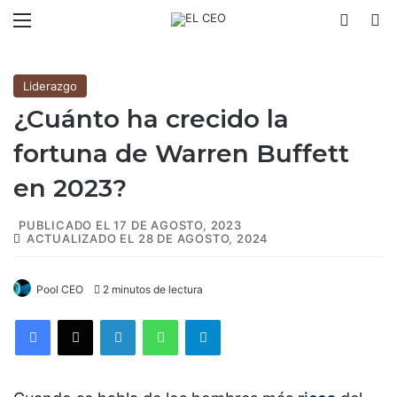
Menú
Switch
B
Liderazgo
¿Cuánto ha crecido la
fortuna de Warren Buffett
en 2023?
PUBLICADO EL 17 DE AGOSTO, 2023
ACTUALIZADO EL 28 DE AGOSTO, 2024
Pool CEO
2 minutos de lectura
Facebook
X
LinkedIn
WhatsApp
Telegram