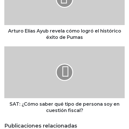
r
o
E
l
í
a
Arturo Elías Ayub revela cómo logró el histórico
s
éxito de Pumas
A
y
S
u
A
b
T
r
:
e
¿
v
C
e
ó
l
m
a
o
c
s
SAT: ¿Cómo saber qué tipo de persona soy en
ó
a
cuestión fiscal?
m
b
o
e
Publicaciones relacionadas
l
r