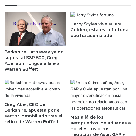
o
q
g
u
r
é
ó
Harry Styles vive su era
t
Golden; esta es la fortuna
e
i
que ha acumulado
l
p
h
o
i
d
Berkshire Hathaway ya no
s
e
supera al S&P 500; Greg
t
p
Abel aún no iguala la era
ó
e
Warren Buffett
r
r
i
s
c
o
o
n
é
a
Greg Abel, CEO de
x
s
Berkshire, apuesta por el
i
o
sector inmobiliario tras el
Más allá de los
t
y
retiro de Warren Buffett
aeropuertos: de aduanas a
o
e
hoteles, los otros
d
n
negocios de Asur, GAP y