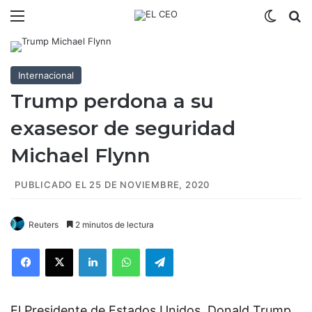
Menú
Switch
B
Internacional
Trump perdona a su
exasesor de seguridad
Michael Flynn
PUBLICADO EL 25 DE NOVIEMBRE, 2020
Reuters
2 minutos de lectura
Facebook
X
LinkedIn
WhatsApp
Telegram
El Presidente de Estados Unidos, Donald Trump,