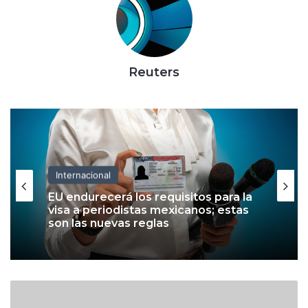
Reuters
Internacional
EU endurecerá los requisitos para la
visa a periodistas mexicanos; estas
son las nuevas reglas
T
i