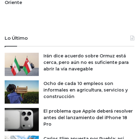
a
Oriente
a
r
c
a
t
V
i
o
v
l
Lo Último
o
a
s
r
e
i
Irán dice acuerdo sobre Ormuz está
n
s
cerca, pero aún no es suficiente para
E
h
abrir la vía navegable
s
a
t
s
Ocho de cada 10 empleos son
a
t
informales en agricultura, servicios y
d
a
construcción
o
s
s
e
U
g
El problema que Apple deberá resolver
n
u
antes del lanzamiento del iPhone 18
i
n
Pro
d
d
o
o
Carlos Slim apuesta por Puebla; así