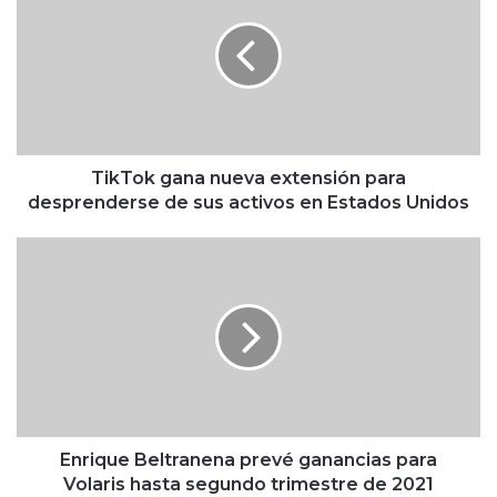
k
T
o
k
g
a
n
a
TikTok gana nueva extensión para
n
desprenderse de sus activos en Estados Unidos
u
e
E
v
n
a
r
e
i
x
q
t
u
e
e
n
B
s
e
i
l
Enrique Beltranena prevé ganancias para
ó
t
Volaris hasta segundo trimestre de 2021