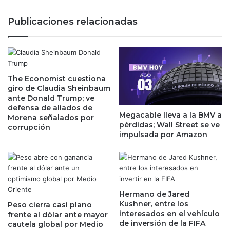
n
r
p
a
Publicaciones relacionadas
a
n
r
e
a
n
d
a
e
p
s
The Economist cuestiona
r
giro de Claudia Sheinbaum
p
e
ante Donald Trump; ve
r
v
defensa de aliados de
e
é
Megacable lleva a la BMV a
Morena señalados por
n
g
pérdidas; Wall Street se ve
corrupción
d
a
impulsada por Amazon
e
n
r
a
s
n
e
c
d
i
Hermano de Jared
e
a
Kushner, entre los
Peso cierra casi plano
s
s
interesados en el vehículo
frente al dólar ante mayor
u
p
de inversión de la FIFA
cautela global por Medio
s