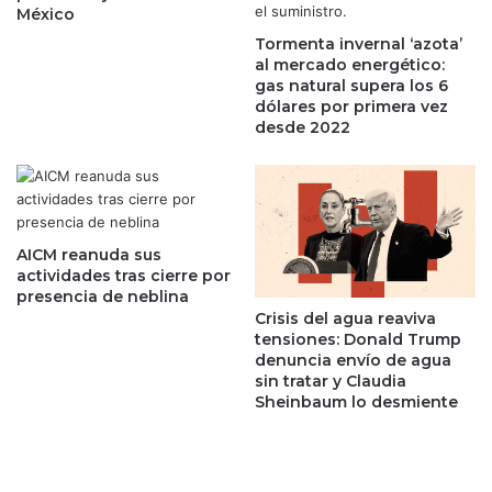
México
t
a
e
Tormenta invernal ‘azota’
h
al mercado energético:
m
u
gas natural supera los 6
e
i
dólares por primera vez
s
l
desde 2022
e
a
s
e
a
s
l
p
h
o
i
r
AICM reanuda sus
l
5
actividades tras cierre por
o
presencia de neblina
0
Crisis del agua reaviva
c
a
tensiones: Donald Trump
o
ñ
denuncia envío de agua
n
o
sin tratar y Claudia
a
s
Sheinbaum lo desmiente
l
;
z
t
a
r
s
a