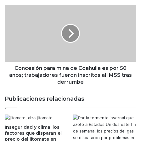
n
u
C
f
o
a
n
c
c
t
e
u
s
r
i
e
ó
r
n
a
p
Concesión para mina de Coahuila es por 50
c
a
años; trabajadores fueron inscritos al IMSS tras
o
r
derrumbe
n
a
s
m
Publicaciones relacionadas
i
i
g
n
u
a
e
d
s
Inseguridad y clima, los
e
factores que disparan el
i
C
precio del jitomate en
e
o