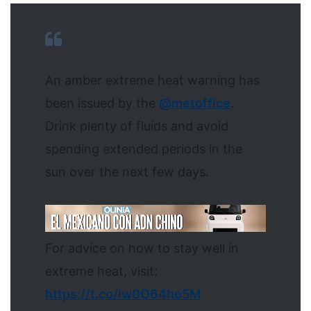
An amber extreme heat warning has
been issued by the
@metoffice
.
Drink plenty of fluids and avoid
spending extended periods in the
sun over the next few days.
For advice on how to stay well in
extreme heat, visit:
https://t.co/iw0O64ho5M