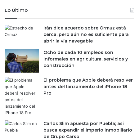
s
b
Lo Último
u
a
p
j
e
a
Irán dice acuerdo sobre Ormuz está
r
d
cerca, pero aún no es suficiente para
i
o
abrir la vía navegable
o
r
r
e
Ocho de cada 10 empleos son
e
s
informales en agricultura, servicios y
s
f
construcción
a
u
8
e
El problema que Apple deberá resolver
%
r
antes del lanzamiento del iPhone 18
o
Pro
n
i
n
s
c
Carlos Slim apuesta por Puebla; así
r
busca expandir el imperio inmobiliario
i
de Grupo Carso