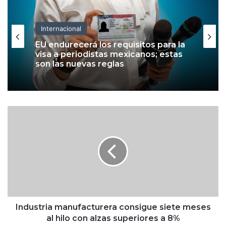
Internacional
EU endurecerá los requisitos para la
visa a periodistas mexicanos; estas
son las nuevas reglas
I
n
d
u
s
t
r
i
a
m
Industria manufacturera consigue siete meses
a
al hilo con alzas superiores a 8%