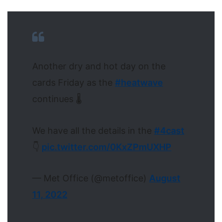
Another dry and hot day on the
cards Friday as the
#heatwave
continues 🌡️
We have all the details in the
#4cast
👇
pic.twitter.com/0KxZPmUXHP
— Met Office (@metoffice)
August
11, 2022