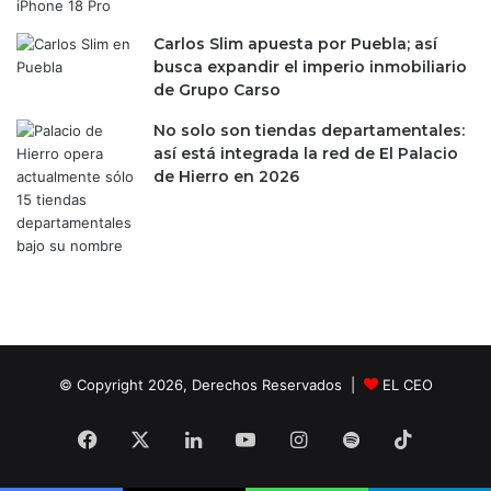
t
e
Carlos Slim apuesta por Puebla; así
y
busca expandir el imperio inmobiliario
a
de Grupo Carso
r
a
No solo son tiendas departamentales:
n
así está integrada la red de El Palacio
c
de Hierro en 2026
e
l
e
s
© Copyright 2026, Derechos Reservados |
EL CEO
Facebook
X
LinkedIn
YouTube
Instagram
Spotify
TikTok