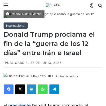
Menú
Switch
B
Fotoarte: Natalia Montiel
Internacional
Donald Trump proclama el
fin de la “guerra de los 12
días” entre Irán e Israel
PUBLICADO EL 23 DE JUNIO, 2025
Pool CEO
2 minutos de lectura
Facebook
X
LinkedIn
WhatsApp
Telegram
El
presidente
Donald Trump
sorprendió al