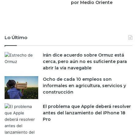
por Medio Oriente
e
r
s
t
p
i
a
d
s
u
a
m
Lo Último
n
b
a
r
l
e
Irán dice acuerdo sobre Ormuz está
I
e
cerca, pero aún no es suficiente para
n
n
abrir la vía navegable
e
M
Ocho de cada 10 empleos son
g
e
informales en agricultura, servicios y
i
d
construcción
i
o
O
El problema que Apple deberá resolver
r
antes del lanzamiento del iPhone 18
i
Pro
e
n