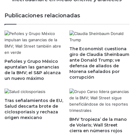
i
i
ó
c
Publicaciones relacionadas
n
a
d
n
e
a
l
,
C
e
o
The Economist cuestiona
n
giro de Claudia Sheinbaum
n
z
ante Donald Trump; ve
e
Peñoles y Grupo México
i
defensa de aliados de
apuntalan las ganancias
v
g
Morena señalados por
de la BMV; el S&P alcanza
a
z
corrupción
un nuevo máximo
l
a
;
g
f
p
u
o
Tras señalamientos de EU,
n
r
Salud descarta brote de
c
ciclosporiasis y rechaza
i
origen mexicano
i
n
BMV ‘tropieza’ de la mano
o
c
de Volaris; Wall Street
n
cierra en números rojos
e