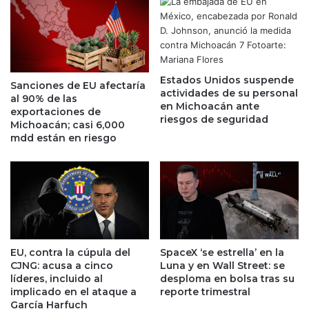
t
n
o
r
s
e
s
c
o
e
n
Estados Unidos suspende
s
Sanciones de EU afectaría
actividades de su personal
l
i
al 90% de las
en Michoacán ante
o
ó
exportaciones de
riesgos de seguridad
s
n
Michoacán; casi 6,000
m
mdd están en riesgo
t
i
é
l
c
l
n
o
i
n
c
a
a
r
:
EU, contra la cúpula del
SpaceX ‘se estrella’ en la
i
U
CJNG: acusa a cinco
Luna y en Wall Street: se
o
B
líderes, incluido al
desploma en bolsa tras su
s
S
implicado en el ataque a
reporte trimestral
q
e
García Harfuch