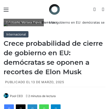
Menú
Switch
B
Fotoarte: Mariana Flores
Internacional
Crece probabilidad de cierre
de gobierno en EU:
demócratas se oponen a
recortes de Elon Musk
PUBLICADO EL 13 DE MARZO, 2025
Pool CEO
2 minutos de lectura
Facebook
X
LinkedIn
WhatsApp
Telegram