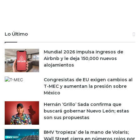
u
s
e
p
b
e
u
r
s
a
Lo Último
c
n
a
u
n
l
Mundial 2026 impulsa ingresos de
s
o
Airbnb y le deja 150,000 nuevos
e
c
alojamientos
r
r
p
e
Congresistas de EU exigen cambios al
a
c
T-MEC y aumentan la presión sobre
r
i
México
t
m
e
i
Hernán ‘Grillo’ Sada confirma que
d
e
buscará gobernar Nuevo León; estas
e
n
son sus propuestas
s
t
u
o
BMV ‘tropieza’ de la mano de Volaris;
h
p
Wall Street cierra en números rojos por
i
o