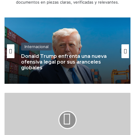
documentos en piezas claras, verificadas y relevantes.
Internacional
Donald Trump enfrenta una nueva
ofensiva legal por sus aranceles
globales
T
e
l
e
f
ó
n