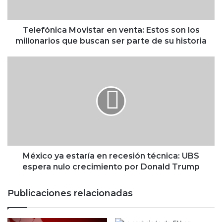
i
c
a
Telefónica Movistar en venta: Estos son los
M
millonarios que buscan ser parte de su historia
o
v
M
i
é
s
x
t
i
a
c
r
o
e
y
n
a
v
e
e
s
México ya estaría en recesión técnica: UBS
n
t
espera nulo crecimiento por Donald Trump
t
a
a
r
Publicaciones relacionadas
:
í
E
a
s
e