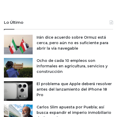
m
e
p
l
e
o
n
s
Lo Último
s
a
a
r
c
Irán dice acuerdo sobre Ormuz está
a
i
cerca, pero aún no es suficiente para
n
ó
abrir la vía navegable
c
n
e
j
l
Ocho de cada 10 empleos son
u
e
informales en agricultura, servicios y
n
s
construcción
t
a
o
C
El problema que Apple deberá resolver
a
h
antes del lanzamiento del iPhone 18
E
i
Pro
-
n
G
a
Carlos Slim apuesta por Puebla; así
l
y
busca expandir el imperio inmobiliario
o
l