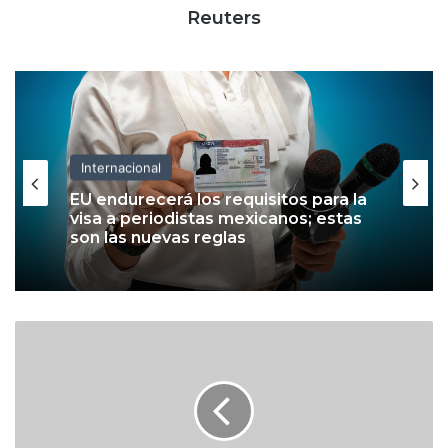
Reuters
Internacional
EU endurecerá los requisitos para la
visa a periodistas mexicanos; estas
son las nuevas reglas
M
a
s
t
e
r