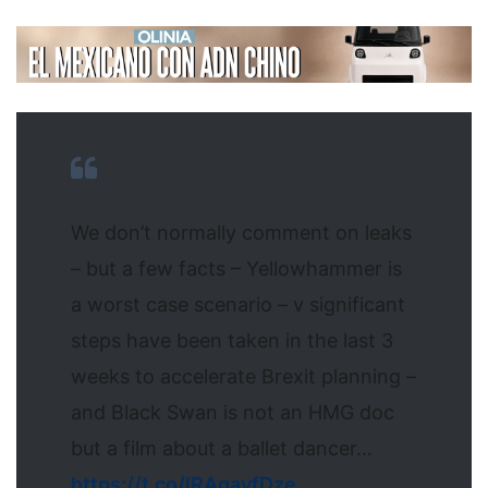
We don’t normally comment on leaks
– but a few facts – Yellowhammer is
a worst case scenario – v significant
steps have been taken in the last 3
weeks to accelerate Brexit planning –
and Black Swan is not an HMG doc
but a film about a ballet dancer…
https://t.co/lRAgavfDze