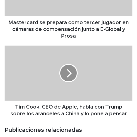
c
a
r
d
Mastercard se prepara como tercer jugador en
s
cámaras de compensación junto a E-Global y
e
Prosa
p
r
T
e
i
p
m
a
C
r
o
a
o
c
k
o
,
m
C
o
E
Tim Cook, CEO de Apple, habla con Trump
t
O
sobre los aranceles a China y lo pone a pensar
e
d
r
e
Publicaciones relacionadas
c
A