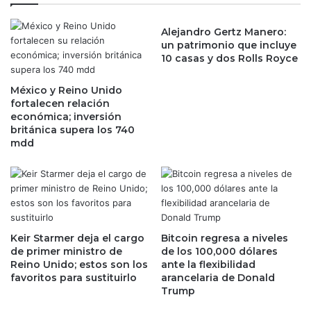
e
p
r
p
j
Alejandro Gertz Manero:
l
un patrimonio que incluye
u
e
10 casas y dos Rolls Royce
g
,
a
h
d
México y Reino Unido
a
fortalecen relación
o
b
económica; inversión
r
l
británica supera los 740
e
a
mdd
n
c
c
o
á
n
m
T
a
r
r
u
a
m
Keir Starmer deja el cargo
Bitcoin regresa a niveles
s
de primer ministro de
de los 100,000 dólares
p
d
Reino Unido; estos son los
ante la flexibilidad
s
favoritos para sustituirlo
arancelaria de Donald
e
o
Trump
c
b
o
r