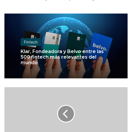
Fintech
Klar, Fondeadora y Belvo entre las
500 fintech más relevantes del
mundo
P
e
s
o
r
e
g