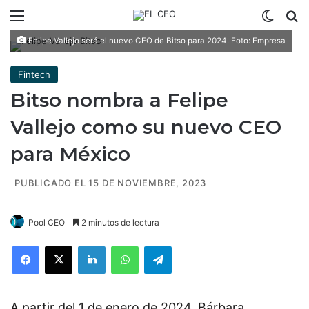
Menú
Switch
B
Felipe Vallejo será el nuevo CEO de Bitso para 2024. Foto: Empresa
Fintech
Bitso nombra a Felipe
Vallejo como su nuevo CEO
para México
PUBLICADO EL 15 DE NOVIEMBRE, 2023
Pool CEO
2 minutos de lectura
Facebook
X
LinkedIn
WhatsApp
Telegram
A partir del 1 de enero de 2024, Bárbara