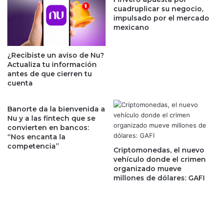
d
cuadruplicar su negocio,
n
e
impulsado por el mercado
s
4
mexicano
e
0
c
m
u
i
¿Recibiste un aviso de Nu?
t
l
Actualiza tu información
i
l
antes de que cierren tu
v
o
cuenta
a
n
a
e
Banorte da la bienvenida a
p
s
Nu y a las fintech que se
r
d
convierten en bancos:
e
e
“Nos encanta la
c
p
competencia”
Criptomonedas, el nuevo
i
e
vehículo donde el crimen
á
r
organizado mueve
n
s
millones de dólares: GAFI
d
o
o
n
s
a
e
s