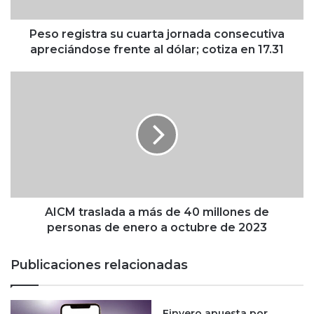
i
s
t
Peso registra su cuarta jornada consecutiva
r
apreciándose frente al dólar; cotiza en 17.31
a
s
A
u
I
c
C
u
M
a
t
r
r
t
a
a
s
j
l
o
a
AICM traslada a más de 40 millones de
r
d
personas de enero a octubre de 2023
n
a
a
a
Publicaciones relacionadas
d
m
a
á
c
s
o
Finvero apuesta por