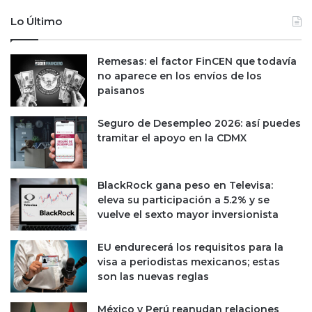
f
d
Lo Último
r
e
e
e
n
n
Remesas: el factor FinCEN que todavía
t
e
no aparece en los envíos de los
e
r
paisanos
a
o
l
a
Seguro de Desempleo 2026: así puedes
d
o
tramitar el apoyo en la CDMX
ó
c
l
t
a
u
r
BlackRock gana peso en Televisa:
b
;
eleva su participación a 5.2% y se
r
c
vuelve el sexto mayor inversionista
e
o
d
t
e
EU endurecerá los requisitos para la
i
2
visa a periodistas mexicanos; estas
z
0
son las nuevas reglas
a
2
e
3
México y Perú reanudan relaciones