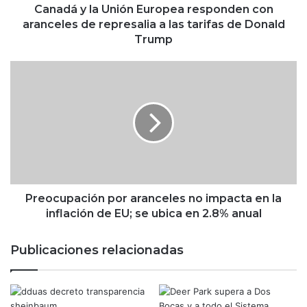
U
Canadá y la Unión Europea responden con
n
aranceles de represalia a las tarifas de Donald
i
Trump
ó
n
P
E
r
u
e
r
o
o
c
p
u
e
p
a
a
r
c
e
i
Preocupación por aranceles no impacta en la
s
ó
inflación de EU; se ubica en 2.8% anual
p
n
o
p
Publicaciones relacionadas
n
o
d
r
e
a
n
r