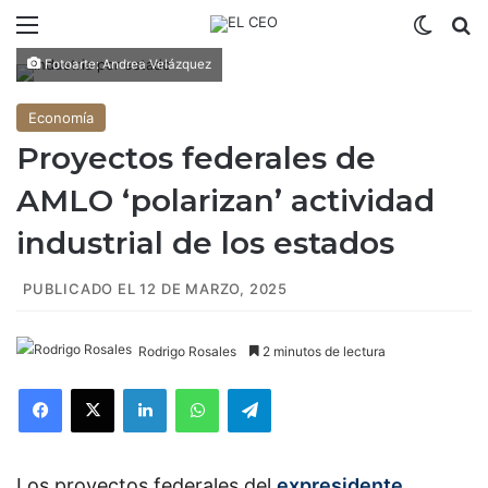
Menú
Switch
B
Fotoarte: Andrea Velázquez
Economía
Proyectos federales de
AMLO ‘polarizan’ actividad
industrial de los estados
PUBLICADO EL 12 DE MARZO, 2025
Rodrigo Rosales
2 minutos de lectura
Facebook
X
LinkedIn
WhatsApp
Telegram
Los proyectos federales del
expresidente