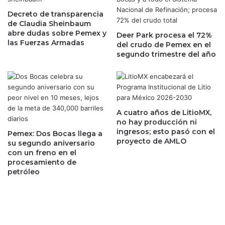
c
a
o
Decreto de transparencia
n
de Claudia Sheinbaum
n
c
abre dudas sobre Pemex y
a
Deer Park procesa el 72%
e
las Fuerzas Armadas
del crudo de Pemex en el
r
l
segundo trimestre del año
a
e
n
s
c
n
e
o
l
i
e
m
A cuatro años de LitioMX,
s
p
no hay producción ni
d
a
ingresos; esto pasó con el
Pemex: Dos Bocas llega a
e
proyecto de AMLO
c
su segundo aniversario
r
t
con un freno en el
e
procesamiento de
a
p
petróleo
e
r
n
e
l
s
a
a
i
l