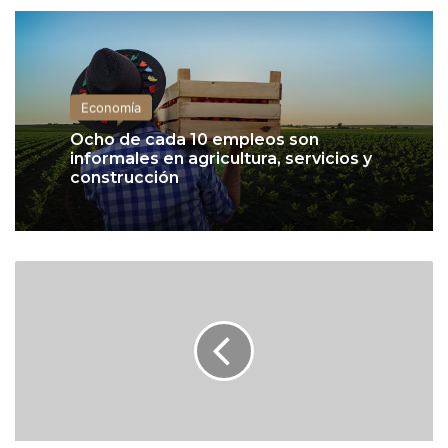
Economía
Ocho de cada 10 empleos son
informales en agricultura, servicios y
construcción
C
a
n
a
d
á
y
l
a