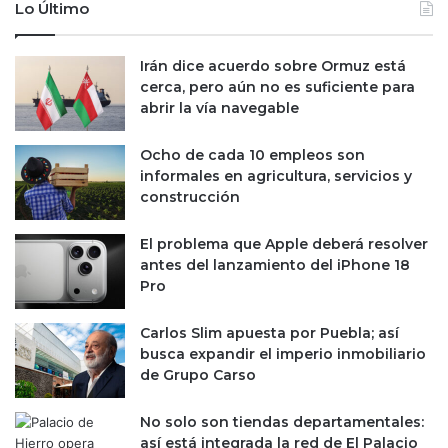
n
Lo Último
i
f
a
l
a
a
Irán dice acuerdo sobre Ormuz está
l
c
cerca, pero aún no es suficiente para
a
i
abrir la vía navegable
s
ó
t
n
Ocho de cada 10 empleos son
a
d
informales en agricultura, servicios y
r
e
construcción
i
E
f
U
El problema que Apple deberá resolver
a
;
antes del lanzamiento del iPhone 18
s
s
Pro
d
e
e
u
Carlos Slim apuesta por Puebla; así
D
b
busca expandir el imperio inmobiliario
o
i
de Grupo Carso
n
c
a
a
l
e
No solo son tiendas departamentales:
d
n
así está integrada la red de El Palacio