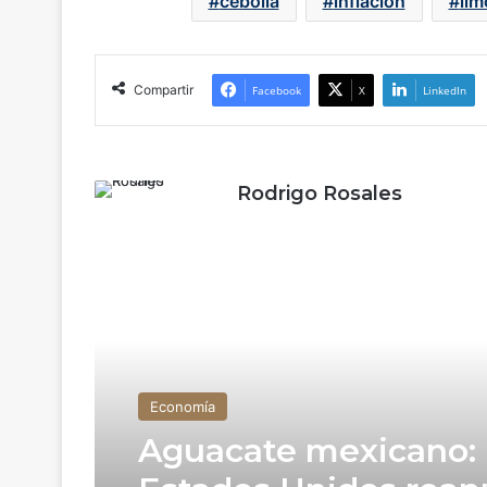
cebolla
inflación
lim
Compartir
Facebook
X
LinkedIn
Rodrigo Rosales
Read Next
Economía
Economía
Inflación se modera 