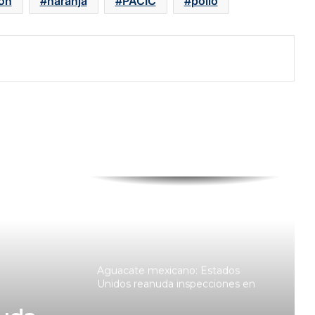
ón
naranja
PACIC
pollo
Bankaool, el más optimista sobre el
PIB de México: prevé crecimiento
del 1.6% mientras otros bancos
estiman menos de 1%
Pemex aporta solo un 0.05% más a
las finanzas públicas con el
Derecho Petrolero para el
Bienestar
Ocho de cada 10 empleos son
informales en agricultura, servicios y
construcción
Aguacate mexicano: Estados
Unidos reanuda inspecciones en
zonas productoras de Michoacán
Inflación se modera a 3.12% en julio,
su menor nivel desde 2020, y se
a 3.12%
acerca a la meta de Banxico