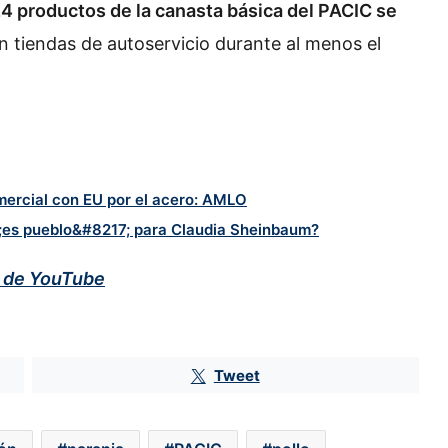
24 productos de la canasta básica del PACIC se
n tiendas de autoservicio durante al menos el
Banxico mantiene la tasa de interés
mercial con EU por el acero: AMLO
en 6.50% y refrenda su postura
6;es pueblo&#8217; para Claudia Sheinbaum?
hasta cierre de año
l de YouTube
Deuda del gobierno se duplica a
17.8 billones de pesos con la 4T
Tweet
El ‘guardadito’ de la 4T sigue sin
recuperarse; está la mitad de lo que
dejó Peña Nieto