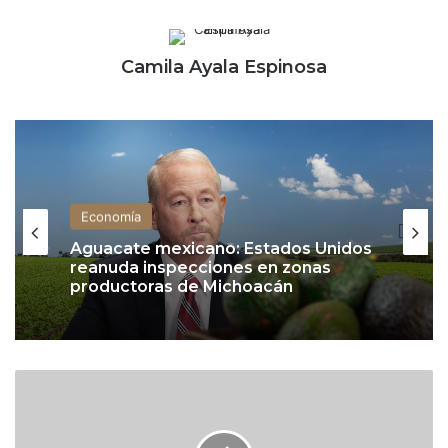
Camila Ayala Espinosa
Economía
Aguacate mexicano: Estados Unidos
reanuda inspecciones en zonas
productoras de Michoacán
A
m
a
z