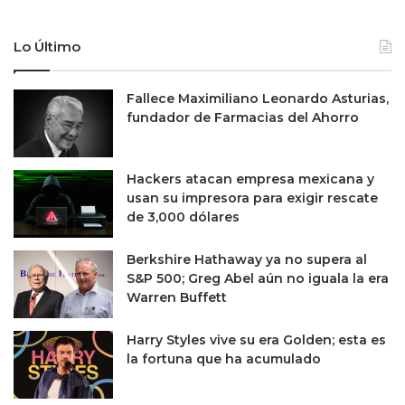
a
e
f
e
i
l
Lo Último
n
e
t
m
e
Fallece Maximiliano Leonardo Asturias,
p
c
fundador de Farmacias del Ahorro
r
h
e
K
s
u
a
Hackers atacan empresa mexicana y
e
r
usan su impresora para exigir rescate
s
i
de 3,000 dólares
k
o
i
C
Berkshire Hathaway ya no supera al
a
S&P 500; Greg Abel aún no iguala la era
r
Warren Buffett
l
o
Harry Styles vive su era Golden; esta es
s
la fortuna que ha acumulado
B
r
e