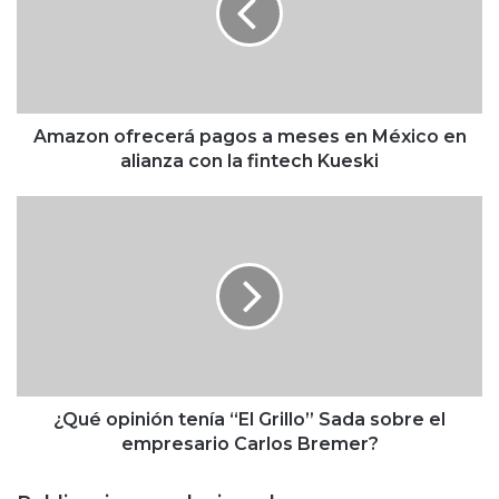
o
n
o
f
r
e
Amazon ofrecerá pagos a meses en México en
c
alianza con la fintech Kueski
e
r
¿
á
Q
p
u
a
é
g
o
o
p
s
i
a
n
m
i
e
ó
¿Qué opinión tenía “El Grillo” Sada sobre el
s
n
empresario Carlos Bremer?
e
t
s
e