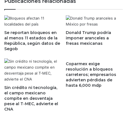
Publicaciones relacionadas
e
n
n
í
M
a
é
“
x
E
i
Se reportan bloqueos en
Donald Trump podría
l
al menos 11 estados de la
imponer aranceles a
c
G
República, según datos de
fresas mexicanas
o
r
Segob
e
i
n
l
a
l
Coparmex exige
l
o
resolución a bloqueos
i
carreteros; empresarios
”
advierten pérdidas de
a
S
hasta 6,000 mdp
n
a
Sin crédito ni tecnología,
z
d
el campo mexicano
a
compite en desventaja
a
pese al T-MEC, advierte el
c
s
CNA
o
o
n
b
l
r