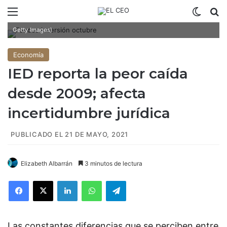
Menú
Switch
B
La industria de fondos de inversión sale a flote a octubre. (Foto:
Getty Images)
Economía
IED reporta la peor caída
desde 2009; afecta
incertidumbre jurídica
PUBLICADO EL 21 DE MAYO, 2021
Elizabeth Albarrán
3 minutos de lectura
Facebook
X
LinkedIn
WhatsApp
Telegram
Las constantes diferencias que se perciben entre