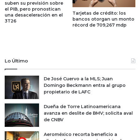
o
suben su previsión sobre
o
;
el PIB, pero pronostican
Tarjetas de crédito: los
t
e
una desaceleración en el
bancos otorgan un monto
i
s
3T26
récord de 709,267 mdp
z
p
a
e
c
r
i
a
ó
q
n
u
Lo Último
d
e
e
r
De José Cuervo a la MLS; Juan
l
e
Domingo Beckmann entra al grupo
p
p
propietario de LAFC
e
r
s
e
o
s
Dueña de Torre Latinoamericana
:
e
avanza en deslite de BMV; solicita aval
C
n
de CNBV
i
t
t
e
Aeroméxico recorta beneficio a
i
5