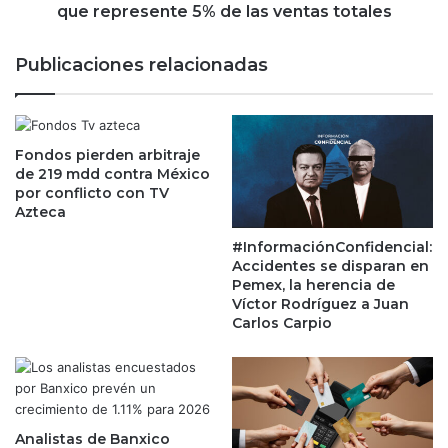
a
u
que represente 5% de las ventas totales
d
t
e
i
Publicaciones relacionadas
D
e
i
n
p
d
u
a
t
Fondos pierden arbitraje
e
de 219 mdd contra México
a
n
por conflicto con TV
d
l
Azteca
o
í
s
n
#InformaciónConfidencial:
i
e
Accidentes se disparan en
m
a
Pemex, la herencia de
p
e
Víctor Rodríguez a Juan
a
Carlos Carpio
n
c
M
t
é
a
x
r
i
á
c
Analistas de Banxico
c