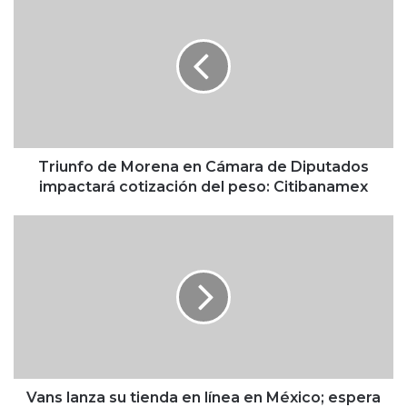
r
i
u
n
f
o
d
e
M
Triunfo de Morena en Cámara de Diputados
o
impactará cotización del peso: Citibanamex
r
e
V
n
a
a
n
e
s
n
l
C
a
á
n
m
z
a
a
r
s
Vans lanza su tienda en línea en México; espera