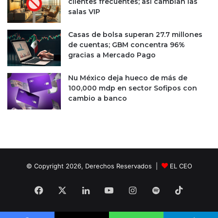
clientes frecuentes; así cambian las
b
%
salas VIP
a
d
n
e
Casas de bolsa superan 27.7 millones
a
l
de cuentas; GBM concentra 96%
m
a
gracias a Mercado Pago
e
s
x
v
Nu México deja hueco de más de
e
100,000 mdp en sector Sofipos con
n
cambio a banco
t
a
s
t
o
t
a
© Copyright 2026, Derechos Reservados |
EL CEO
l
e
Facebook
X
LinkedIn
YouTube
Instagram
Spotify
TikTok
s