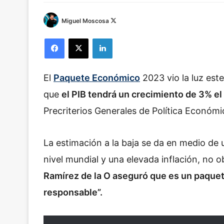
Miguel Moscosa
F
o
Facebook
X
LinkedIn
l
l
o
El
Paquete Económico
2023 vio la luz est
w
o
que
el PIB tendrá un crecimiento de 3% e
n
Precriterios Generales de Política Económi
X
La estimación a la baja se da en medio de
nivel mundial y una elevada inflación, no 
Ramírez de la O aseguró que es un paquet
responsable”.