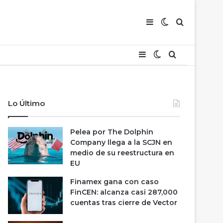
Barra lateral
Switch skin
Buscar
Barra lateral
Switch skin
Buscar
Lo Último
Pelea por The Dolphin
Company llega a la SCJN en
medio de su reestructura en
EU
Finamex gana con caso
FinCEN: alcanza casi 287,000
cuentas tras cierre de Vector