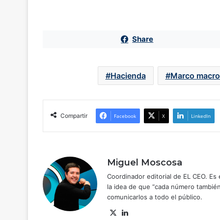
Share
Hacienda
Marco macr
Compartir
Facebook
X
LinkedIn
Miguel Moscosa
Coordinador editorial de EL CEO. Es e
la idea de que “cada número también 
comunicarlos a todo el público.
X
Lin