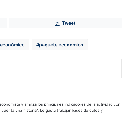
Tweet
oeconómico
paquete economico
Inversión física del gobierno
presenta rezago de 15.2% y estanca
al Plan México
conomista y analiza los principales indicadores de la actividad con
Sanciones de EU afectaría al 90%
cuenta una historia”. Le gusta trabajar bases de datos y
de las exportaciones de Michoacán;
casi 6,000 mdd están en riesgo