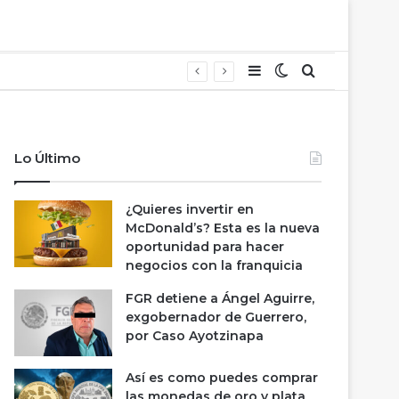
Barra lateral
Switch skin
Buscar
Lo Último
¿Quieres invertir en
McDonald’s? Esta es la nueva
oportunidad para hacer
negocios con la franquicia
FGR detiene a Ángel Aguirre,
exgobernador de Guerrero,
por Caso Ayotzinapa
Así es como puedes comprar
las monedas de oro y plata