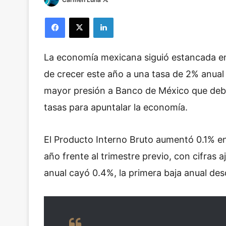
o
Facebook
X
LinkedIn
l
l
o
La economía mexicana siguió estancada en e
w
o
de crecer este año a una tasa de 2% anual
n
mayor presión a Banco de México que debe
X
tasas para apuntalar la economía.
El Producto Interno Bruto aumentó 0.1% en 
año frente al trimestre previo, con cifras 
anual cayó 0.4%, la primera baja anual des